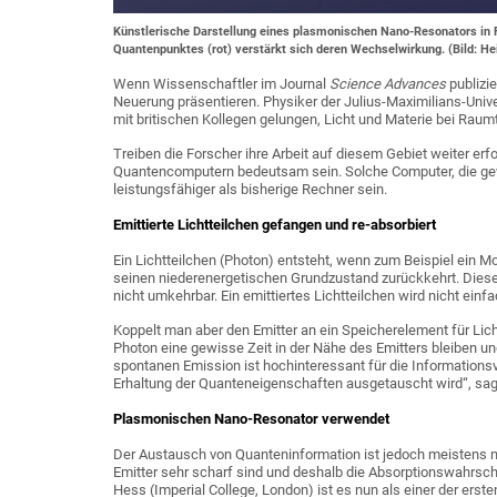
Künstlerische Darstellung eines plasmonischen Nano-Resonators in F
Quantenpunktes (rot) verstärkt sich deren Wechselwirkung. (Bild: He
Wenn Wissenschaftler im Journal
Science Advances
publizi
Neuerung präsentieren. Physiker der Julius-Maximilians-Univer
mit britischen Kollegen gelungen, Licht und Materie bei Raum
Treiben die Forscher ihre Arbeit auf diesem Gebiet weiter erf
Quantencomputern bedeutsam sein. Solche Computer, die gew
leistungsfähiger als bisherige Rechner sein.
Emittierte Lichtteilchen gefangen und re-absorbiert
Ein Lichtteilchen (Photon) entsteht, wenn zum Beispiel ein M
seinen niederenergetischen Grundzustand zurückkehrt. Diese
nicht umkehrbar. Ein emittiertes Lichtteilchen wird nicht ein
Koppelt man aber den Emitter an ein Speicherelement für Lic
Photon eine gewisse Zeit in der Nähe des Emitters bleiben u
spontanen Emission ist hochinteressant für die Informations
Erhaltung der Quanteneigenschaften ausgetauscht wird“, sagt
Plasmonischen Nano-Resonator verwendet
Der Austausch von Quanteninformation ist jedoch meistens nur 
Emitter sehr scharf sind und deshalb die Absorptionswahrsch
Hess (Imperial College, London) ist es nun als einer der ers