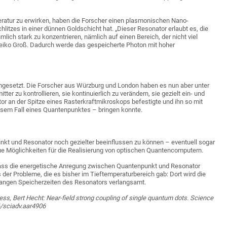
atur zu erwirken, haben die Forscher einen plasmonischen Nano-
itzes in einer dünnen Goldschicht hat. „Dieser Resonator erlaubt es, die
ich stark zu konzentrieren, nämlich auf einen Bereich, der nicht viel
 Heiko Groß. Dadurch werde das gespeicherte Photon mit hoher
gesetzt. Die Forscher aus Würzburg und London haben es nun aber unter
r zu kontrollieren, sie kontinuierlich zu verändern, sie gezielt ein- und
 an der Spitze eines Rasterkraftmikroskops befestigte und ihn so mit
iesem Fall eines Quantenpunktes – bringen konnte.
unkt und Resonator noch gezielter beeinflussen zu können – eventuell sogar
ue Möglichkeiten für die Realisierung von optischen Quantencomputern.
dass die energetische Anregung zwischen Quantenpunkt und Resonator
 der Probleme, die es bisher im Tieftemperaturbereich gab: Dort wird die
 langen Speicherzeiten des Resonators verlangsamt.
, Bert Hecht: Near-field strong coupling of single quantum dots. Science
6/sciadv.aar4906