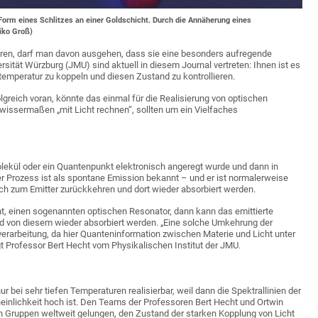
orm eines Schlitzes an einer Goldschicht. Durch die Annäherung eines
iko Groß)
eren, darf man davon ausgehen, dass sie eine besonders aufregende
sität Würzburg (JMU) sind aktuell in diesem Journal vertreten: Ihnen ist es
temperatur zu koppeln und diesen Zustand zu kontrollieren.
olgreich voran, könnte das einmal für die Realisierung von optischen
issermaßen „mit Licht rechnen“, sollten um ein Vielfaches
olekül oder ein Quantenpunkt elektronisch angeregt wurde und dann in
r Prozess ist als spontane Emission bekannt – und er ist normalerweise
fach zum Emitter zurückkehren und dort wieder absorbiert werden.
ht, einen sogenannten optischen Resonator, dann kann das emittierte
nd von diesem wieder absorbiert werden. „Eine solche Umkehrung der
verarbeitung, da hier Quanteninformation zwischen Materie und Licht unter
 Professor Bert Hecht vom Physikalischen Institut der JMU.
bei sehr tiefen Temperaturen realisierbar, weil dann die Spektrallinien der
einlichkeit hoch ist. Den Teams der Professoren Bert Hecht und Ortwin
ten Gruppen weltweit gelungen, den Zustand der starken Kopplung von Licht