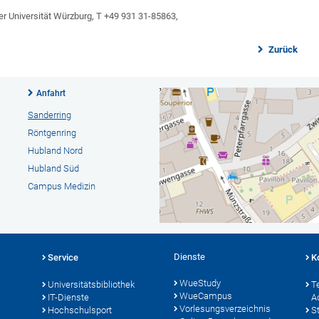
der Universität Würzburg, T +49 931 31-85863,
Zurück
Anfahrt
Sanderring
Röntgenring
Hubland Nord
Hubland Süd
Campus Medizin
Dienste
Service
K
WueStudy
Universitätsbibliothek
T
WueCampus
IT-Dienste
A
Vorlesungsverzeichnis
Hochschulsport
S