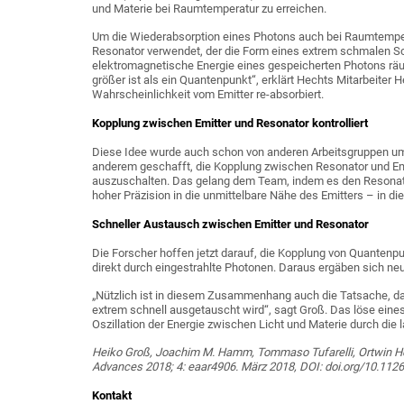
und Materie bei Raumtemperatur zu erreichen.
Um die Wiederabsorption eines Photons auch bei Raumtemper
Resonator verwendet, der die Form eines extrem schmalen Schl
elektromagnetische Energie eines gespeicherten Photons räuml
größer ist als ein Quantenpunkt“, erklärt Hechts Mitarbeiter
Wahrscheinlichkeit vom Emitter re-absorbiert.
Kopplung zwischen Emitter und Resonator kontrolliert
Diese Idee wurde auch schon von anderen Arbeitsgruppen um
anderem geschafft, die Kopplung zwischen Resonator und Emitte
auszuschalten. Das gelang dem Team, indem es den Resonator
hoher Präzision in die unmittelbare Nähe des Emitters – in d
Schneller Austausch zwischen Emitter und Resonator
Die Forscher hoffen jetzt darauf, die Kopplung von Quantenp
direkt durch eingestrahlte Photonen. Daraus ergäben sich ne
„Nützlich ist in diesem Zusammenhang auch die Tatsache, 
extrem schnell ausgetauscht wird“, sagt Groß. Das löse eines
Oszillation der Energie zwischen Licht und Materie durch die
Heiko Groß, Joachim M. Hamm, Tommaso Tufarelli, Ortwin Hess
Advances 2018; 4: eaar4906. März 2018, DOI: doi.org/10.112
Kontakt