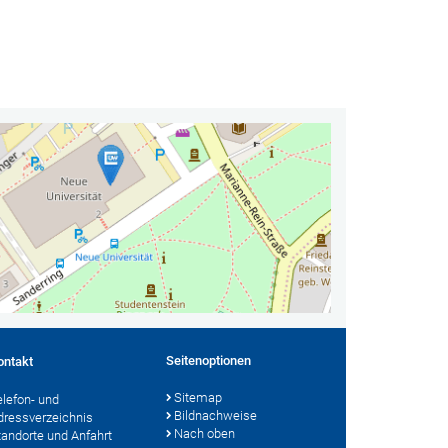
Seitenoptionen
ontakt
Sitemap
elefon- und
Bildnachweise
dressverzeichnis
Nach oben
tandorte und Anfahrt