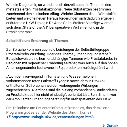
Wie die Diagnostik, so wandelt sich derzeit auch die Therapie des
metastasierten Prostatakarzinoms. Neue Substanzen bestimmen
zunehmend den klinischen Alltag. Welche Chancen diese Wirkstoffe
bieten und welche neuen Herausforderungen sich dadurch ergeben,
erläutert die UKW-Urologin Dr. Anna Seitz. Weitere Vorträge widmen
sich dem „State of the Art“ bei operativen Verfahren und in der
Strahlentherapie.
Selbsthilfe und Ernährung als Themen
Zur Sprache kommen auch die Leistungen der Selbsthilfegruppe
Prostatakrebs Würzburg. Oder das Thema „Ernährung und Krebs“:
Beispielsweise sind hormonabhängige Tumoren wie Prostatakrebs in
Regionen mit sojareicher Ernährung seltener, was auch auf den hohen
Anteil sogenannter Isoflavone in Sojaprodukten zurückgeführt wird.
„Auch dem vorwiegend in Tomaten und Wassermelonen
vorkommenden roten Farbstoff Lycopin sowie dem in Brokkoli
enthaltenen Sulforaphan werden vorbeugende Wirkungen
zugeschrieben. Allerdings sind die bislang vorhandenen Studiendaten
zu Prostatakrebs hier nicht eindeutig“, berichtet Lisa Schiffmann von
der Ambulanten Ernährungsberatung für Krebspatienten des UKW.
Die Teilnahme am Patienteninfotag ist kostenlos, das detaillierte
Programm gibt es auf der Website des Uniklinikums (
http://www.urologie.ukw.de/veranstaltungen.html
)
Zurück