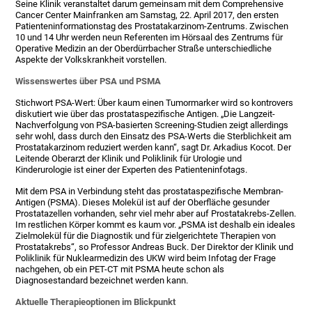
Seine Klinik veranstaltet darum gemeinsam mit dem Comprehensive
Cancer Center Mainfranken am Samstag, 22. April 2017, den ersten
Patienteninformationstag des Prostatakarzinom-Zentrums. Zwischen
10 und 14 Uhr werden neun Referenten im Hörsaal des Zentrums für
Operative Medizin an der Oberdürrbacher Straße unterschiedliche
Aspekte der Volkskrankheit vorstellen.
Wissenswertes über PSA und PSMA
Stichwort PSA-Wert: Über kaum einen Tumormarker wird so kontrovers
diskutiert wie über das prostataspezifische Antigen. „Die Langzeit-
Nachverfolgung von PSA-basierten Screening-Studien zeigt allerdings
sehr wohl, dass durch den Einsatz des PSA-Werts die Sterblichkeit am
Prostatakarzinom reduziert werden kann“, sagt Dr. Arkadius Kocot. Der
Leitende Oberarzt der Klinik und Poliklinik für Urologie und
Kinderurologie ist einer der Experten des Patienteninfotags.
Mit dem PSA in Verbindung steht das prostataspezifische Membran-
Antigen (PSMA). Dieses Molekül ist auf der Oberfläche gesunder
Prostatazellen vorhanden, sehr viel mehr aber auf Prostatakrebs-Zellen.
Im restlichen Körper kommt es kaum vor. „PSMA ist deshalb ein ideales
Zielmolekül für die Diagnostik und für zielgerichtete Therapien von
Prostatakrebs“, so Professor Andreas Buck. Der Direktor der Klinik und
Poliklinik für Nuklearmedizin des UKW wird beim Infotag der Frage
nachgehen, ob ein PET-CT mit PSMA heute schon als
Diagnosestandard bezeichnet werden kann.
Aktuelle Therapieoptionen im Blickpunkt