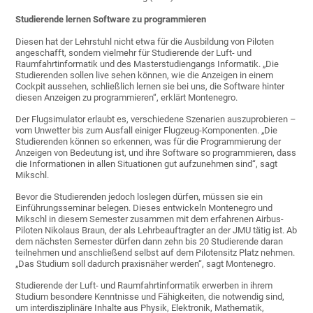
Studierende lernen Software zu programmieren
Diesen hat der Lehrstuhl nicht etwa für die Ausbildung von Piloten
angeschafft, sondern vielmehr für Studierende der Luft- und
Raumfahrtinformatik und des Masterstudiengangs Informatik. „Die
Studierenden sollen live sehen können, wie die Anzeigen in einem
Cockpit aussehen, schließlich lernen sie bei uns, die Software hinter
diesen Anzeigen zu programmieren“, erklärt Montenegro.
Der Flugsimulator erlaubt es, verschiedene Szenarien auszuprobieren –
vom Unwetter bis zum Ausfall einiger Flugzeug-Komponenten. „Die
Studierenden können so erkennen, was für die Programmierung der
Anzeigen von Bedeutung ist, und ihre Software so programmieren, dass
die Informationen in allen Situationen gut aufzunehmen sind“, sagt
Mikschl.
Bevor die Studierenden jedoch loslegen dürfen, müssen sie ein
Einführungsseminar belegen. Dieses entwickeln Montenegro und
Mikschl in diesem Semester zusammen mit dem erfahrenen Airbus-
Piloten Nikolaus Braun, der als Lehrbeauftragter an der JMU tätig ist. Ab
dem nächsten Semester dürfen dann zehn bis 20 Studierende daran
teilnehmen und anschließend selbst auf dem Pilotensitz Platz nehmen.
„Das Studium soll dadurch praxisnäher werden“, sagt Montenegro.
Studierende der Luft- und Raumfahrtinformatik erwerben in ihrem
Studium besondere Kenntnisse und Fähigkeiten, die notwendig sind,
um interdisziplinäre Inhalte aus Physik, Elektronik, Mathematik,