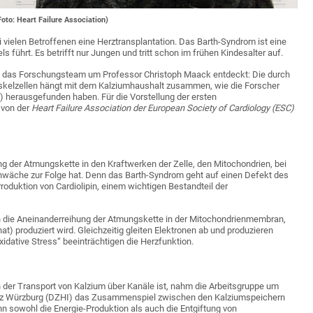
oto: Heart Failure Association)
i vielen Betroffenen eine Herztransplantation. Das Barth-Syndrom ist eine
 führt. Es betrifft nur Jungen und tritt schon im frühen Kindesalter auf.
zt das Forschungsteam um Professor Christoph Maack entdeckt: Die durch
kelzellen hängt mit dem Kalziumhaushalt zusammen, wie die Forscher
 herausgefunden haben. Für die Vorstellung der ersten
 von der
Heart Failure Association der European Society of Cardiology (ESC)
ung der Atmungskette in den Kraftwerken der Zelle, den Mitochondrien, bei
hwäche zur Folge hat. Denn das Barth-Syndrom geht auf einen Defekt des
roduktion von Cardiolipin, einem wichtigen Bestandteil der
en die Aneinanderreihung der Atmungskette in der Mitochondrienmembran,
) produziert wird. Gleichzeitig gleiten Elektronen ab und produzieren
idative Stress“ beeinträchtigen die Herzfunktion.
der Transport von Kalzium über Kanäle ist, nahm die Arbeitsgruppe um
enz Würzburg (DZHI) das Zusammenspiel zwischen den Kalziumspeichern
n sowohl die Energie-Produktion als auch die Entgiftung von