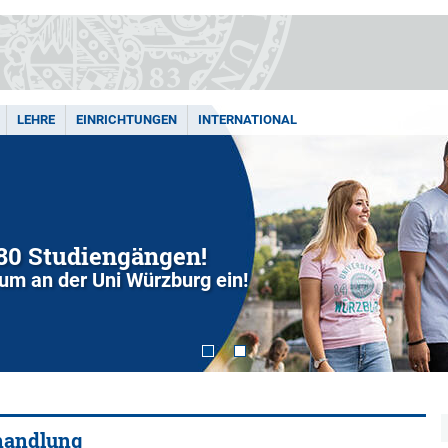
LEHRE
EINRICHTUNGEN
INTERNATIONAL
280 Studiengängen!
dium an der Uni Würzburg ein!
handlung