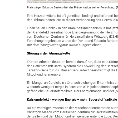
Preisträger Edoardo Bertero bei der Präsentation seiner Forschung. (F
Eine Herzschwäche ist oft genetisch bedingt und erfordert be
der Erbkrankheiten, die zu dieser Veränderung des Herzmuskels
Einen neuen Einblick in den Krankheitsmechanismus hat jet
den Gendefekt beeinträchtige Energiegewinnung der Herzmus
vom Deutschen Zentrum für Herzinsuffizienz Würzburg (DZHI)
Forschungsergebnisse wurde der Doktorand Edoardo Bertero
mit dem Young Investigator Award
ausgezeichnet.
Störung in der Atmungskette
Frühere Arbeiten deuteten bereits darauf hin, dass eine Stör
den Patienten mit Barth-Syndrom die Entwicklung der Herzsc
Tafazzin-Gens zurück. Dieser Gen-Defekt beeinträchtigt die P
Mitochondrienmembran.
Ein Mangel an Cardiolipin stört nach bisherigen Erkenntniss
wodurch weniger Energie in Form von ATP (Adenosintriphosphat
gefährliche Sauerstoffradikale. Der Energiemangel und der „ox
Kalziumdefekt = weniger Energie + mehr Sauerstoffradikale
Da ein wichtiger Prozess an der Mitochondrienmembran auch 
Christoph Maack vom Deutschen Zentrum für Herzinsuffizi
der Zellen und den Mitochondrien genauer unter die Lupe. Den