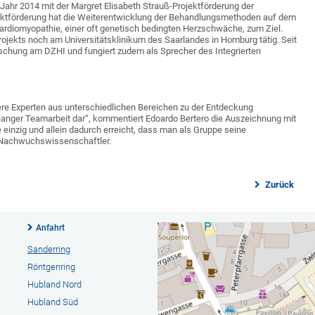
ahr 2014 mit der Margret Elisabeth Strauß-Projektförderung der
ojektförderung hat die Weiterentwicklung der Behandlungsmethoden auf dem
ardiomyopathie, einer oft genetisch bedingten Herzschwäche, zum Ziel.
jekts noch am Universitätsklinikum des Saarlandes in Homburg tätig. Seit
schung am DZHI und fungiert zudem als Sprecher des Integrierten
ere Experten aus unterschiedlichen Bereichen zu der Entdeckung
relanger Teamarbeit dar“, kommentiert Edoardo Bertero die Auszeichnung mit
einzig und allein dadurch erreicht, dass man als Gruppe seine
r Nachwuchswissenschaftler.
Zurück
Anfahrt
Sanderring
Röntgenring
Hubland Nord
Hubland Süd