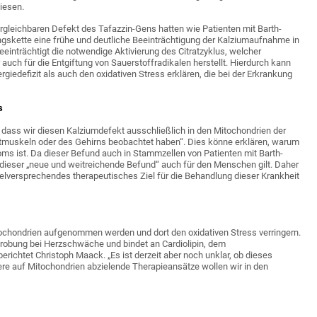
iesen.
rgleichbaren Defekt des Tafazzin-Gens hatten wie Patienten mit Barth-
ngskette eine frühe und deutliche Beeinträchtigung der Kalziumaufnahme in
inträchtigt die notwendige Aktivierung des Citratzyklus, welcher
auch für die Entgiftung von Sauerstoffradikalen herstellt. Hierdurch kann
edefizit als auch den oxidativen Stress erklären, die bei der Erkrankung
s
n, dass wir diesen Kalziumdefekt ausschließlich in den Mitochondrien der
ettmuskeln oder des Gehirns beobachtet haben“. Dies könne erklären, warum
s ist. Da dieser Befund auch in Stammzellen von Patienten mit Barth-
dieser „neue und weitreichende Befund“ auch für den Menschen gilt. Daher
elversprechendes therapeutisches Ziel für die Behandlung dieser Krankheit
ochondrien aufgenommen werden und dort den oxidativen Stress verringern.
Erprobung bei Herzschwäche und bindet an Cardiolipin, dem
richtet Christoph Maack. „Es ist derzeit aber noch unklar, ob dieses
re auf Mitochondrien abzielende Therapieansätze wollen wir in den