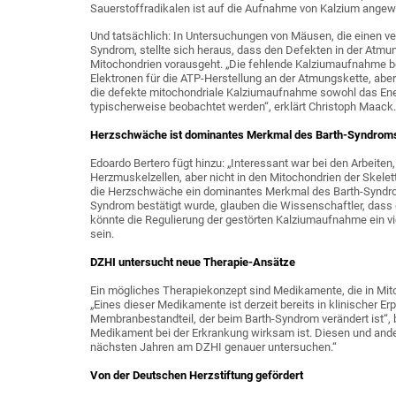
Sauerstoffradikalen ist auf die Aufnahme von Kalzium angew
Und tatsächlich: In Untersuchungen von Mäusen, die einen ve
Syndrom, stellte sich heraus, dass den Defekten in der Atmu
Mitochondrien vorausgeht. „Die fehlende Kalziumaufnahme bee
Elektronen für die ATP-Herstellung an der Atmungskette, aber 
die defekte mitochondriale Kalziumaufnahme sowohl das Energi
typischerweise beobachtet werden“, erklärt Christoph Maack.
Herzschwäche ist dominantes Merkmal des Barth-Syndrom
Edoardo Bertero fügt hinzu: „Interessant war bei den Arbeite
Herzmuskelzellen, aber nicht in den Mitochondrien der Skel
die Herzschwäche ein dominantes Merkmal des Barth-Syndrom
Syndrom bestätigt wurde, glauben die Wissenschaftler, dass 
könnte die Regulierung der gestörten Kalziumaufnahme ein vi
sein.
DZHI untersucht neue Therapie-Ansätze
Ein mögliches Therapiekonzept sind Medikamente, die in Mit
„Eines dieser Medikamente ist derzeit bereits in klinischer 
Membranbestandteil, der beim Barth-Syndrom verändert ist“, be
Medikament bei der Erkrankung wirksam ist. Diesen und ande
nächsten Jahren am DZHI genauer untersuchen.“
Von der Deutschen Herzstiftung gefördert