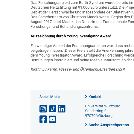
Das Forschungsprojekt zum Barth-Syndrom wurde bereits im J
Deutschen Herzstiftung mit 91.000 Euro unterstützt. Die Pr
Gebiet der Herzschwäche und insbesondere der Dilatativen K
Das Forscherteam von Christoph Maack war zu Beginn des Pro
August 2017 leitet Maack das Department Translationale For
Forschungs- und Behandlungszentrums.
Auszeichnung durch Young Investigator Award
Ein wichtiger Aspekt der Forschungsarbeiten war, dass mehr
beigetragen haben. „Dieser Preis stellt die Anerkennung jah
dem Young Investigator Award. Erfolgreiche Forschung werde 
Bemühungen koordiniert und seine Ideen austauscht, so de
Kirstin Linkamp, Presse- und Öffentlichkeitsarbeit DZHI
Social Media
Kontakt
Universität Würzburg
Sanderring 2
97070 Würzburg
Suche Ansprechperson