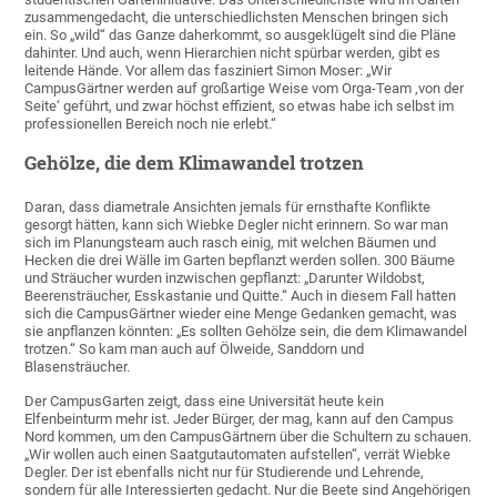
zusammengedacht, die unterschiedlichsten Menschen bringen sich
ein. So „wild“ das Ganze daherkommt, so ausgeklügelt sind die Pläne
dahinter. Und auch, wenn Hierarchien nicht spürbar werden, gibt es
leitende Hände. Vor allem das fasziniert Simon Moser: „Wir
CampusGärtner werden auf großartige Weise vom Orga-Team ‚von der
Seite‘ geführt, und zwar höchst effizient, so etwas habe ich selbst im
professionellen Bereich noch nie erlebt.“
Gehölze, die dem Klimawandel trotzen
Daran, dass diametrale Ansichten jemals für ernsthafte Konflikte
gesorgt hätten, kann sich Wiebke Degler nicht erinnern. So war man
sich im Planungsteam auch rasch einig, mit welchen Bäumen und
Hecken die drei Wälle im Garten bepflanzt werden sollen. 300 Bäume
und Sträucher wurden inzwischen gepflanzt: „Darunter Wildobst,
Beerensträucher, Esskastanie und Quitte.“ Auch in diesem Fall hatten
sich die CampusGärtner wieder eine Menge Gedanken gemacht, was
sie anpflanzen könnten: „Es sollten Gehölze sein, die dem Klimawandel
trotzen.“ So kam man auch auf Ölweide, Sanddorn und
Blasensträucher.
Der CampusGarten zeigt, dass eine Universität heute kein
Elfenbeinturm mehr ist. Jeder Bürger, der mag, kann auf den Campus
Nord kommen, um den CampusGärtnern über die Schultern zu schauen.
„Wir wollen auch einen Saatgutautomaten aufstellen“, verrät Wiebke
Degler. Der ist ebenfalls nicht nur für Studierende und Lehrende,
sondern für alle Interessierten gedacht. Nur die Beete sind Angehörigen