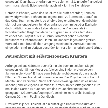
gewesen.“ Dann hatte er erfahren, wie solch ein „Steinhaufen“ angelegt
sein muss, damit Eidechsen hier auch wirklich ihre Eier ablegen.
Gerade in Phasen, wenn das Studium alle Kraft abfordert, kann es
schwierig werden, sich um das eigene Beet zu kümmern. Darauf ist
das Orga-Team eingestellt, so Wiebke Degler: „Studierende möchten
sich bei uns engagieren, tun dies anfangs auch mit großer Euphorie,
doch plötzlich kommt das Leben dazwischen.“ Anders als in
Schrebergärten fliegt man dann nicht gleich raus. Vor allem dies
zeichnet das Projekt aus: Die CampusGärtner gehen nicht nur
behutsam mit Pflanzen und Tieren um, sondern legen auch großen
Wert auf einen freundlichen Umgang miteinander. Zum Mitmachen
eingeladen sind im Übrigen ausdrücklich vor allem unerfahrene Gärtner.
Pausenbrot mit selbstgezogenen Kräutern
Anfangs sei das Gärtnern auch für ihn ein Buch mit sieben Siegeln
gewesen, gibt Simon Moser zu: „Vieles ging in den ersten beiden
Jahren in die Hose.“ Er habe zum Beispiel nicht gewusst, dass auch
Pflanzen Sonnenbrand bekommen können. Der Physiker kämpfte mit
Mehltau und Kaninchen. Nach solchen Schwierigkeiten ist es umso
schöner, endlich eigenes Gemüse zu ernten. In der Mittagspause kurz
mal in den Garten zu huschen, um das Pausenbrot mit selbst
gezogenen Kräutern „aufzupimpen“, sei ein tolles Gefühl, bestätigt
CampusGärtnerin Paulina Gundlach.
Diversität in jeder Hinsicht ist ein auffälliges Charakteristikum der
studentischen Garteninitiative. Das Unterschiedlichste wird im Garten