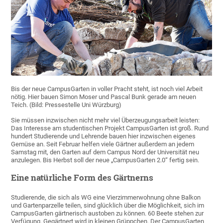
Bis der neue CampusGarten in voller Pracht steht, ist noch viel Arbeit
nötig. Hier bauen Simon Moser und Pascal Bunk gerade am neuen
Teich. (Bild: Pressestelle Uni Würzburg)
Sie müssen inzwischen nicht mehr viel Überzeugungsarbeit leisten:
Das Interesse am studentischen Projekt CampusGarten ist groß. Rund
hundert Studierende und Lehrende bauen hier inzwischen eigenes
Gemüse an. Seit Februar helfen viele Gärtner außerdem an jedem
Samstag mit, den Garten auf dem Campus Nord der Universität neu
anzulegen. Bis Herbst soll der neue „CampusGarten 2.0“ fertig sein.
Eine natürliche Form des Gärtnerns
Studierende, die sich als WG eine Vierzimmerwohnung ohne Balkon
und Gartenparzelle teilen, sind glücklich über die Möglichkeit, sich im
CampusGarten gärtnerisch austoben zu können. 60 Beete stehen zur
Verfügung. Gegärtnert wird in kleinen Grüppchen. Der CampusGarten