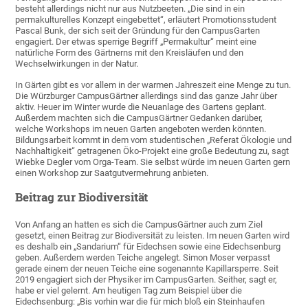
besteht allerdings nicht nur aus Nutzbeeten. „Die sind in ein
permakulturelles Konzept eingebettet“, erläutert Promotionsstudent
Pascal Bunk, der sich seit der Gründung für den CampusGarten
engagiert. Der etwas sperrige Begriff „Permakultur“ meint eine
natürliche Form des Gärtnerns mit den Kreisläufen und den
Wechselwirkungen in der Natur.
In Gärten gibt es vor allem in der warmen Jahreszeit eine Menge zu tun.
Die Würzburger CampusGärtner allerdings sind das ganze Jahr über
aktiv. Heuer im Winter wurde die Neuanlage des Gartens geplant.
Außerdem machten sich die CampusGärtner Gedanken darüber,
welche Workshops im neuen Garten angeboten werden könnten.
Bildungsarbeit kommt in dem vom studentischen „Referat Ökologie und
Nachhaltigkeit“ getragenen Öko-Projekt eine große Bedeutung zu, sagt
Wiebke Degler vom Orga-Team. Sie selbst würde im neuen Garten gern
einen Workshop zur Saatgutvermehrung anbieten.
Beitrag zur Biodiversität
Von Anfang an hatten es sich die CampusGärtner auch zum Ziel
gesetzt, einen Beitrag zur Biodiversität zu leisten. Im neuen Garten wird
es deshalb ein „Sandarium“ für Eidechsen sowie eine Eidechsenburg
geben. Außerdem werden Teiche angelegt. Simon Moser verpasst
gerade einem der neuen Teiche eine sogenannte Kapillarsperre. Seit
2019 engagiert sich der Physiker im CampusGarten. Seither, sagt er,
habe er viel gelernt. Am heutigen Tag zum Beispiel über die
Eidechsenburg: „Bis vorhin war die für mich bloß ein Steinhaufen