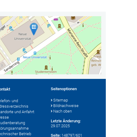
Seitenoptionen
ontakt
Sitemap
elefon- und
Bildnachweise
dressverzeichnis
Nach oben
tandorte und Anfahrt
resse
Letzte Änderung:
tudienberatung
29.07.2025
törungsannahme
echnischer Betrieb
Seite:
148797/601