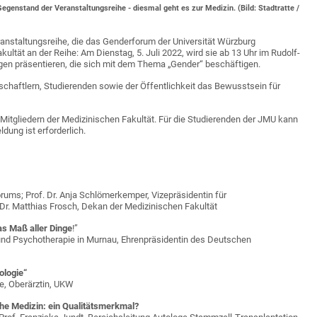
enstand der Veranstaltungsreihe - diesmal geht es zur Medizin. (Bild: Stadtratte /
ranstaltungsreihe, die das Genderforum der Universität Würzburg
kultät an der Reihe: Am Dienstag, 5. Juli 2022, wird sie ab 13 Uhr im Rudolf-
en präsentieren, die sich mit dem Thema „Gender“ beschäftigen.
chaftlern, Studierenden sowie der Öffentlichkeit das Bewusstsein für
r Mitgliedern der Medizinischen Fakultät. Für die Studierenden der JMU kann
dung ist erforderlich.
orums; Prof. Dr. Anja Schlömerkemper, Vizepräsidentin für
 Dr. Matthias Frosch, Dekan der Medizinischen Fakultät
as Maß aller Dinge
!”
 und Psychotherapie in Murnau, Ehrenpräsidentin des Deutschen
ologie“
ie, Oberärztin, UKW
he Medizin: ein Qualitätsmerkmal?