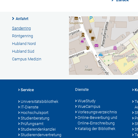
Anfahrt
Sanderring
Röntgenring
Hubland Nord
Hubland Süd
Campus Medizin
Dienste
Service
K
WueStudy
Universitätsbibliothek
T
WueCampus
IT-Dienste
A
Vorlesungsverzeichnis
Hochschulsport
S
Online-Bewerbung und
Studienberatung
P
Online-Einschreibung
Prüfungsamt
S
Katalog der Bibliothek
Studierendenkanzlei
S
Studierendenvertretung
T