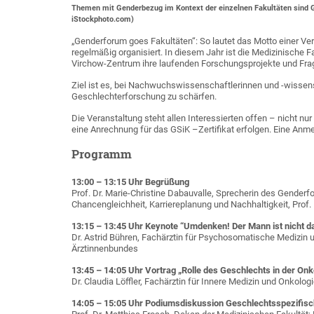
Themen mit Genderbezug im Kontext der einzelnen Fakultäten sind Geg
iStockphoto.com)
„Genderforum goes Fakultäten“: So lautet das Motto einer Ve
regelmäßig organisiert. In diesem Jahr ist die Medizinische Fa
Virchow-Zentrum ihre laufenden Forschungsprojekte und Frag
Ziel ist es, bei Nachwuchswissenschaftlerinnen und -wissens
Geschlechterforschung zu schärfen.
Die Veranstaltung steht allen Interessierten offen – nicht nu
eine Anrechnung für das GSiK –Zertifikat erfolgen. Eine Anmel
Programm
13:00 – 13:15 Uhr Begrüßung
Prof. Dr. Marie-Christine Dabauvalle, Sprecherin des Genderf
Chancengleichheit, Karriereplanung und Nachhaltigkeit, Prof.
13:15 – 13:45 Uhr Keynote “Umdenken! Der Mann ist nicht d
Dr. Astrid Bühren, Fachärztin für Psychosomatische Medizin
Ärztinnenbundes
13:45 – 14:05 Uhr Vortrag „Rolle des Geschlechts in der Onk
Dr. Claudia Löffler, Fachärztin für Innere Medizin und Onkolog
14:05 – 15:05 Uhr Podiumsdiskussion Geschlechtsspezifisc