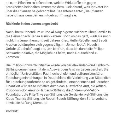
sein, an Pflanzen zu erforschen, welche Wirkstoffe sie gegen
Krankheiten beinhalten. Immer mit dem Blick darauf, was ihr Vater ihr
über die Pflanzen beigebracht hat. Das Interessante: „Die Pflanzen
habe ich aus dem Jemen mitgebracht“, sagt sie.
Rückkehr in den Jemen angestrebt
Nach ihrem Stipendium würde Al-Naqeb gerne wieder zu ihrer Familie in
die Heimat nach Sanaa zurückkehren. Doch ob das geht, weiß sie noch
nicht. Im Jemen herrscht seit Jahren Krieg. Huthi-Rebellen und Saudi
Arabien bekämpfen sich gegenseitig. Im Jemen lebt Al-Naqeb in
Gefahr. „Deshalb“, sagt sie, „bin ich froh, dass ich durch die Philipp-
Schwartz-Initiative, die Möglichkeit hatte, nach Deutschland zu
kommen.“
Die Philipp-Schwartz-Initiative wurde von der Alexander-von-Humboldt-
Stiftung gemeinsam mit dem Auswärtigen Amt ins Leben gerufen. Sie
ermöglicht Universitäten, Fachhochschulen und außeruniversitären
Forschungseinrichtungen in Deutschland die Verleihung von Stipendien
für Forschungsaufenthalte an gefährdete Forscherinnen und Forscher.
Finanziert wird diese Initiative durch das Auswärtige Amt, die Alfried-
Krupp-von-Bohlen-und-Halbach-Stiftung, die Andrew-W.-Mellon-
Foundation, die Fritz-Thyssen-Stiftung, die Gerda-Henkel-Stiftung, die
Klaus-Tschira-Stiftung, die Robert-Bosch-Stiftung, den Stifterverband
sowie die Stiftung Mercator.
Kontakt: