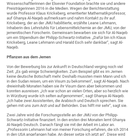
Wissenschaftlerinnen der Elsevier Foundation brachte sie und andere
Preisträgerinnen 2016 in die Medien. Wegen der Berichterstattung
wurde Professor Klaus Krickeberg, emeritierter Mathematikprofessor,
auf Ghanya Al-Naqeb aufmerksam und nahm Kontakt zu ihr auf.
Krickeberg, der an der JMU habilitierte, erzählte Leane Lehmann,
Inhaberin des Lehrstuhls für Lebensmittelchemie an der JMU, von der
jemenitischen Forscherin. Gemeinsam bewarben sie sich für Al-Naqeb
um ein Stipendium der Philipp-Schwartz-Initiative. „Dafür bin ich Klaus
Krickeberg, Leane Lehmann und Harald Esch sehr dankbar“, sagt Al-
Naqeb.
Pflanzen aus dem Jemen
Von der Bewerbung bis zur Ankunft in Deutschland verging noch viel
Zeit. „Es gab einige Schwierigkeiten. Zum Beispiel gibt es im Jemen
keine deutsche Botschaft mehr. Deshalb mussten mein Mann und ich
in den Sudan reisen, um ein Visum zu bekommen“, sagt Al-Naqeb. Nach
dreieinhalb Monaten haben sie ihr Visum dann aber bekommen und
konnten ausreisen. „Ich war schon an vielen Orten, aber so herzlich wie
in Würzburg wurde ich selten aufgenommen“, sagt Ghanya Al-Naqeb.
„Ich habe zwei Assistenten, die Arabisch und Deutsch sprechen. Sie
gehen mit uns zum Arzt und auf Behörden. Das hilft mir sehr“, sagt sie.
Zwei Jahre wird die Forschungsstelle an der JMU von der Philipp-
Schwartz-Initiative finanziert. In den ersten drei Monaten lernt Ghanya
Al-Naqeb Deutsch. Danach fängt sie mit der Arbeit im Labor an.
„Professorin Lehmann hat von meiner Forschung erfahren, die ich 2014
in den USA angefangen habe. An dieser setze ich jetzt an“. Diese wird