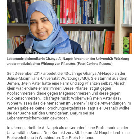
Lebensmittelchemikerin Ghanya Al-Naqeb forscht an der Universität Würzburg
an der medizinischen Wirkung von Pflanzen. (Foto: Corinna Russow)
Seit Dezember 2017 arbeitet die 43-Jährige Ghanya Al-Naqeb an der
Julius-Maximilians-Universität Würzburg (JMU). Sie stammt aus dem
Jemen. „Mein Vater hatte eine Farm und zog Pflanzen selbst. Als ich
klein war, erklärte er mir immer: ‚Diese Pflanze ist gut gegen
Kopfschmerzen, diese gegen Magenschmerzen und diese gegen
Rückenschmerzen.‛ Ich fragte mich: Woher weiß mein Vater das?
Woher wissen das die Menschen im Jemen?“ Für die Anwendungen im
Jemen gäbe es keine Forschungsergebnisse, sagt sie. Deshalb wollte
sie der Sache auf den Grund gehen. Darum sei sie
Lebensmittelchemikerin geworden.
Im Jemen arbeitete Al-Naqeb als außerordentliche Professorin an der
Universität in Sanaa. Den Kontakt zur JMU bekam Al-Naqeb durch eine
Preisverleihung in Washington. Der Preis für junge