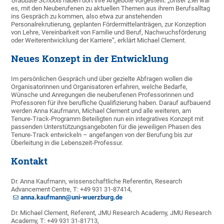
Graduate Schools
haben dort ihre Angebote vorgestellt. „Unser Ziel war
es, mit den Neuberufenen zu aktuellen Themen aus ihrem Berufsalltag
ins Gespräch zu kommen, also etwa zur anstehenden
Personalrekrutierung, geplanten Fördermittelanträgen, zur Konzeption
von Lehre, Vereinbarkeit von Familie und Beruf, Nachwuchsförderung
oder Weiterentwicklung der Karriere“, erklärt Michael Clement.
Neues Konzept in der Entwicklung
Im persönlichen Gespräch und über gezielte Abfragen wollen die
Organisatorinnen und Organisatoren erfahren, welche Bedarfe,
Wünsche und Anregungen die neuberufenen Professorinnen und
Professoren für ihre berufliche Qualifizierung haben. Darauf aufbauend
werden Anna Kaufmann, Michael Clement und alle weiteren, am
Tenure-Track-Programm Beteiligten nun ein integratives Konzept mit
passenden Unterstützungsangeboten für die jeweiligen Phasen des
Tenure-Track entwickeln – angefangen von der Berufung bis zur
Überleitung in die Lebenszeit-Professur.
Kontakt
Dr. Anna Kaufmann, wissenschaftliche Referentin, Research
Advancement Centre, T: +49 931 31-87414,
anna.kaufmann@uni-wuerzburg.de
Dr. Michael Clement, Referent, JMU Research Academy, JMU Research
Academy, T: +49 931 31-81713,