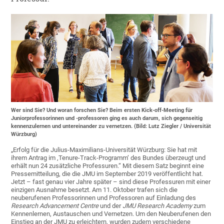
Wer sind Sie? Und woran forschen Sie? Beim ersten Kick-off-Meeting für
Juniorprofessorinnen und -professoren ging es auch darum, sich gegenseitig
kennenzulernen und untereinander zu vernetzen. (Bild: Lutz Ziegler / Universität
Würzburg)
„Erfolg für die Julius-Maximilians-Universität Würzburg: Sie hat mit
ihrem Antrag im ‚Tenure-Track-Programm‘ des Bundes überzeugt und
erhält nun 24 zusätzliche Professuren.“ Mit diesem Satz beginnt eine
Pressemitteilung, die die JMU im September 2019 veröffentlicht hat.
Jetzt – fast genau vier Jahre später – sind diese Professuren mit einer
einzigen Ausnahme besetzt. Am 11. Oktober trafen sich die
neuberufenen Professorinnen und Professoren auf Einladung des
Research Advancement Centre
und der
JMU Research Academy
zum
Kennenlernen, Austauschen und Vernetzen. Um den Neuberufenen den
Einstieg an der JMU zu erleichtern, wurden zudem verschiedene