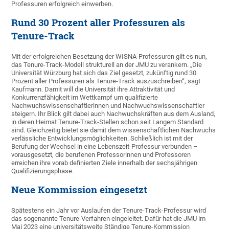
Professuren erfolgreich einwerben.
Rund 30 Prozent aller Professuren als
Tenure-Track
Mit der erfolgreichen Besetzung der WISNA-Professuren gilt es nun,
das Tenure-Track-Modell strukturell an der JMU zu verankern. „Die
Universität Würzburg hat sich das Ziel gesetzt, zukünftig rund 30
Prozent aller Professuren als Tenure-Track auszuschreiben“, sagt
Kaufmann. Damit will die Universität ihre Attraktivität und
Konkurrenzfähigkeit im Wettkampf um qualifizierte
Nachwuchswissenschaftlerinnen und Nachwuchswissenschaftler
steigern. Ihr Blick gilt dabei auch Nachwuchskräften aus dem Ausland,
in deren Heimat Tenure-Track-Stellen schon seit Langem Standard
sind. Gleichzeitig bietet sie damit dem wissenschaftlichen Nachwuchs
verlässliche Entwicklungsmöglichkeiten. Schließlich ist mit der
Berufung der Wechsel in eine Lebenszeit-Professur verbunden –
vorausgesetzt, die berufenen Professorinnen und Professoren
erreichen ihre vorab definierten Ziele innerhalb der sechsjährigen
Qualifizierungsphase.
Neue Kommission eingesetzt
Spätestens ein Jahr vor Auslaufen der Tenure-Track-Professur wird
das sogenannte Tenure-Verfahren eingeleitet. Dafür hat die JMU im
Mai 2023 eine universitätsweite Ständige Tenure-Kommission