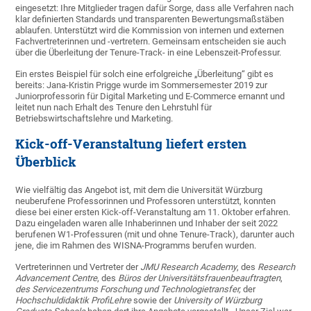
eingesetzt: Ihre Mitglieder tragen dafür Sorge, dass alle Verfahren nach
klar definierten Standards und transparenten Bewertungsmaßstäben
ablaufen. Unterstützt wird die Kommission von internen und externen
Fachvertreterinnen und -vertretern. Gemeinsam entscheiden sie auch
über die Überleitung der Tenure-Track- in eine Lebenszeit-Professur.
Ein erstes Beispiel für solch eine erfolgreiche „Überleitung“ gibt es
bereits: Jana-Kristin Prigge wurde im Sommersemester 2019 zur
Juniorprofessorin für Digital Marketing und E-Commerce ernannt und
leitet nun nach Erhalt des Tenure den Lehrstuhl für
Betriebswirtschaftslehre und Marketing.
Kick-off-Veranstaltung liefert ersten
Überblick
Wie vielfältig das Angebot ist, mit dem die Universität Würzburg
neuberufene Professorinnen und Professoren unterstützt, konnten
diese bei einer ersten Kick-off-Veranstaltung am 11. Oktober erfahren.
Dazu eingeladen waren alle Inhaberinnen und Inhaber der seit 2022
berufenen W1-Professuren (mit und ohne Tenure-Track), darunter auch
jene, die im Rahmen des WISNA-Programms berufen wurden.
Vertreterinnen und Vertreter der
JMU Research Academy
, des
Research
Advancement Centre
, des
Büros der Universitätsfrauenbeauftragten
,
des Servicezentrums Forschung und Technologietransfer,
der
Hochschuldidaktik ProfiLehre
sowie der
University of Würzburg