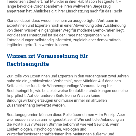
Tendenzen attestiert, hat Münkler in ihrer Habilitation festgestellt –
lange bevor die Coronapandemie ihren weltweiten Siegeszug
angetreten hat. Ähnliches gilt ihrer Einschätzung nach für das Recht.
Klar sei dabei, dass weder in einem zu ausgeprägten Vertrauen in
Expertinnen und Experten noch in einer Abwendung oder Ausblendung
von deren Wissen ein gangbarer Weg für moderne Demokratien liegt.
Vor diesem Hintergrund ist sie der Frage nachgegangen, wie
Entscheidungen vollständig informiert, zugleich aber demokratisch
legitimiert getroffen werden können.
Wissen ist Voraussetzung für
Rechtseingriffe
Zur Rolle von Expertinnen und Experten in den vergangenen zwei Jahren
habe sie ein „ambivalentes Verhältnis“, sagt Münkler. Auf der einen
Seite sei eine fundierte Wissensgrundlage Voraussetzung für
Rechtseingriffe, wie beispielsweise Kontaktbeschränkungen oder eine
Impfpflicht. Auf der anderen Seite könne Wissen keine
Bindungswirkung erzeugen und müsse immer im aktuellen
Zusammenhang bewertet werden.
Beratungsgremien können diese Rolle übernehmen – im Prinzip. Aber
wie müssen sie zusammengesetzt sein? Wie sieht die Anbindung an
die Politik aus? Wessen Stimme bekommt wie viel Gewicht, wenn
Epidemiologen, Psychologinnen, Virologen und
Wirtschaftswissenschaftlerinnen ihre Meinungen äußern? Und