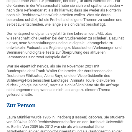
die passende Wahl für jemanden, der sich „für alles interessiert“. Für
die Karriere in der Wissenschaft habe sie sich erst spät entschieden –
nach dem Referendariat, als ihr klar war, dass sie weder als Richterin
noch als Rechtsanwältin würde arbeiten wollen. Was sie daran
besonders schätzt, ist die Freiheit sich eigene Themen zu suchen und
selbst zu entscheiden, wie lange sie sich damit beschäftigt.
Dementsprechend plant sie jetzt für ihre Lehre an der JMU, „das
wissenschaftliche Denken bei den Studierenden zu schulen“. Dazu hat
sie vor, neue Veranstaltungen und neue digitale Lehrangebote zu
entwickeln: Podcasts als Ergänzung zu klassischen Vorlesungen und
Seminaren und digitale Tests zur Überprüfung des aktuellen
Lernstandes sind zwei Beispiele dafür.
War sie eigentlich nervös, als sie im November 2021 mit
Bundespräsident Frank-Walter Steinmeier, der Vorsitzenden des
Deutschen Ethikrates, Alena Buyx, und der Vizepräsidentin des
Schleswig-Holsteinischen Landtages, Aminata Touré, diskutieren
durfte? „Ich glaube nicht“, sagt sie. Schließlich hätte sie die Anfrage
nicht angenommen, wenn sie nicht so lange zu diesem Thema
geforscht hätte.
Zur Person
Laura Münkler wurde 1985 in Friedberg (Hessen) geboren. Sie studierte
von 2004 bis 2009 Rechtswissenschaften an der Humboldt-Universität
zu Berlin. Von 2009 bis 2012 war sie als wissenschaftliche
Mitarbeiterin an der Humboldt-Universität und als Gastdozentin an der