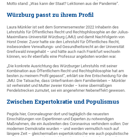
Motto stand: „Was kann der Staat? Lektionen aus der Pandemie“.
Würzburg passt zu ihrem Profil
Laura Münkler ist seit dem Sommersemester 2022 Inhaberin des
Lehrstuhls für Öffentliches Recht und Rechtsphilosophie an der Julius-
Maximilians-Universität Würzburg (JMU) und damit Nachfolgerin von
Horst Dreier. Zuvor hatte sie den Lehrstuhl für Öffentliches Recht,
insbesondere Verwaltungs- und Gesundheitsrecht an der Universität
Greifswald innegehabt – und hätte auch nach Frankfurt wechseln
können, wo ihr ebenfalls eine Professur angeboten worden war.
„Die konkrete Ausrichtung des Würzburger Lehrstuhls mit seiner
Kombination aus Öffentlichem Recht und Rechtsphilosophie hat am
besten zu meinem Profil gepasst“, erklärt sie ihre Entscheidung für die
JMU. Die Tatsache, dass Unterfranken dem Familienleben – Münkler
ist verheiratet und Mutter zweier Kinder – keine übermäßigen
Pendelstrecken zumutet, sei ein angenehmer Nebeneffekt gewesen.
Zwischen Expertokratie und Populismus
Pegida hier, Coronaleugner dort und tagtäglich die neuesten
Einschätzungen von Expertinnen und Experten zu notwendigen
Maßnahmen, die ein Ausbreiten des Coronavirus verhindern sollen: Der
modernen Demokratie wurden – und werden vermutlich noch auf
längere Zeit – gleichermaßen expertokratische wie auch populistische