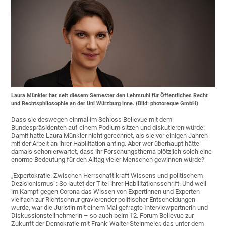
Laura Münkler hat seit diesem Semester den Lehrstuhl für Öffentliches Recht
und Rechtsphilosophie an der Uni Würzburg inne. (Bild: photoreque GmbH)
Dass sie deswegen einmal im Schloss Bellevue mit dem
Bundespräsidenten auf einem Podium sitzen und diskutieren würde:
Damit hatte Laura Münkler nicht gerechnet, als sie vor einigen Jahren
mit der Arbeit an ihrer Habilitation anfing. Aber wer überhaupt hätte
damals schon erwartet, dass ihr Forschungsthema plötzlich solch eine
enorme Bedeutung für den Alltag vieler Menschen gewinnen würde?
„Expertokratie. Zwischen Herrschaft kraft Wissens und politischem
Dezisionismus“: So lautet der Titel ihrer Habilitationsschrift. Und weil
im Kampf gegen Corona das Wissen von Expertinnen und Experten
vielfach zur Richtschnur gravierender politischer Entscheidungen
wurde, war die Juristin mit einem Mal gefragte Interviewpartnerin und
Diskussionsteilnehmerin – so auch beim 12. Forum Bellevue zur
Zukunft der Demokratie mit Frank-Walter Steinmeier, das unter dem