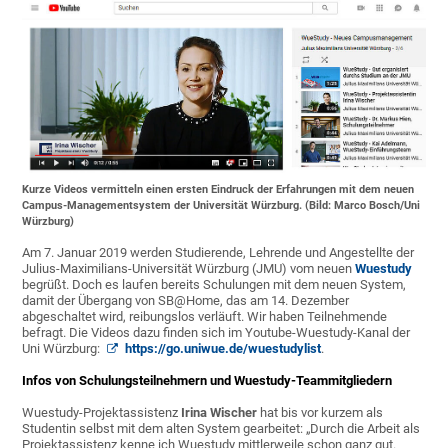
Kurze Videos vermitteln einen ersten Eindruck der Erfahrungen mit dem neuen
Campus-Managementsystem der Universität Würzburg. (Bild: Marco Bosch/Uni
Würzburg)
Am 7. Januar 2019 werden Studierende, Lehrende und Angestellte der
Julius-Maximilians-Universität Würzburg (JMU) vom neuen
Wuestudy
begrüßt. Doch es laufen bereits Schulungen mit dem neuen System,
damit der Übergang von SB@Home, das am 14. Dezember
abgeschaltet wird, reibungslos verläuft. Wir haben Teilnehmende
befragt. Die Videos dazu finden sich im Youtube-Wuestudy-Kanal der
Uni Würzburg:
https://go.uniwue.de/wuestudylist
.
Infos von Schulungsteilnehmern und Wuestudy-Teammitgliedern
Wuestudy-Projektassistenz
Irina Wischer
hat bis vor kurzem als
Studentin selbst mit dem alten System gearbeitet: „Durch die Arbeit als
Projektassistenz kenne ich Wuestudy mittlerweile schon ganz gut.