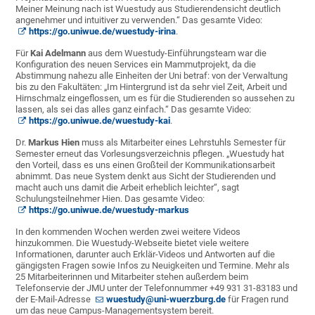
Meiner Meinung nach ist Wuestudy aus Studierendensicht deutlich
angenehmer und intuitiver zu verwenden.“ Das gesamte Video:
https://go.uniwue.de/wuestudy-irina
.
Für
Kai Adelmann
aus dem Wuestudy-Einführungsteam war die
Konfiguration des neuen Services ein Mammutprojekt, da die
Abstimmung nahezu alle Einheiten der Uni betraf: von der Verwaltung
bis zu den Fakultäten: „Im Hintergrund ist da sehr viel Zeit, Arbeit und
Hirnschmalz eingeflossen, um es für die Studierenden so aussehen zu
lassen, als sei das alles ganz einfach.“ Das gesamte Video:
https://go.uniwue.de/wuestudy-kai
.
Dr.
Markus Hien
muss als Mitarbeiter eines Lehrstuhls Semester für
Semester erneut das Vorlesungsverzeichnis pflegen. „Wuestudy hat
den Vorteil, dass es uns einen Großteil der Kommunikationsarbeit
abnimmt. Das neue System denkt aus Sicht der Studierenden und
macht auch uns damit die Arbeit erheblich leichter“, sagt
Schulungsteilnehmer Hien. Das gesamte Video:
https://go.uniwue.de/wuestudy-markus
In den kommenden Wochen werden zwei weitere Videos
hinzukommen. Die Wuestudy-Webseite bietet viele weitere
Informationen, darunter auch Erklär-Videos und Antworten auf die
gängigsten Fragen sowie Infos zu Neuigkeiten und Termine. Mehr als
25 Mitarbeiterinnen und Mitarbeiter stehen außerdem beim
Telefonservie der JMU unter der Telefonnummer +49 931 31-83183 und
der E-Mail-Adresse
wuestudy@uni-wuerzburg.de
für Fragen rund
um das neue Campus-Managementsystem bereit.