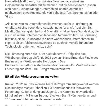
Henriette Maaß daran, hochpräzise Sensoren aus winzigen
Goldantennen einsatzbereit zu machen. Mit diesen Sensoren lassen
sich noch kleinste Mengen unterschiedlichster Materialien
nachweisen, etwa Rückstände von Schadstoffen, Sprengstoffen oder
Viren.
„Als eines von 50 Unternehmen die Women-TechEU-Förderung zu
erhalten, ist eine besondere Auszeichnung für uns“, freut sich Dr.
Maaß. „Chancengleichheit und Diversität sind zentrale Grundsätze, die
wir in unserem Unternehmen leben und fördern wollen. Die Förderung
hilft uns, diese Grundsätze in einem wachsenden Unternehmen im
High-Tech-Umfeld umzusetzen und so auch ein Vorbild für andere
Technologie-Unternehmen zu sein.“
Die Förderung durch die EU ist nicht der erste Erfolg, den das
Würzburger Start-up einfährt. 2021 gewann NanoStruct das Finale des
Businessplan-Wettbewerbs Nordbayern. Das
Bundeswirtschaftsministerium hat das Team um Dr. Maaß mit einer
Förderung aus dem EXIST-Programm unterstützt.
EU will das Förderprogramm ausweiten
Im Jahr 2022 soll das Women TechEU-Programm ausgeweitet werden.
Das kündigte Mariya Gabriel an, EU-Kommissarin für Innovation,
Forschung, Kultur, Bildung und Jugend. Die Kommission werde die
Mittel auf zehn Millionen Euro aufstocken. Damit könnten dann rund
130 weitere Unternehmen finanziert werden.