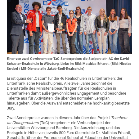
Einer von zwei Gewinnern der TaC-Sonderpreise: die Stolperstein-AG der David-
Schuster-Realschule in Würzburg. Links im Bild: Matthias Erhardt. (Bild: Nicolas
Strobel / MB-Dienststelle Jakob-Stoll-Realschule)
Er ist quasi der „Oscar“ für die 46 Realschulen in Unterfranken: der
Unterfränkische Realschulpreis. Alle zwei Jahre zeichnet die
Dienststelle des Ministerialbeauftragten für die Realschulen in
Unterfranken damit außergewöhnliches Engagement und besondere
Talente aus für Aktivitäten, die über den normalen Lehrplan
hinausgehen. Über die Auswahl entscheidet eine hochkarätig besetzte
Jury.
Zwei Sonderpreise wurden in diesem Jahr über das Projekt
Teachers
as Changemakers
(TaC) vergeben – ein Verbundprojekt der
Universitäten Würzburg und Bamberg. Die Auszeichnung und das
Preisgeld in Höhe von jeweils 500 Euro überreichte Dr. Matthias Erhardt,
Geschäftsführer der Professional School of Education der Universität