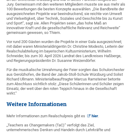
Jury. Gemeinsam mit den weiteren Mitgliedern musste sie aus mehr als
100 Bewerbungen die besten Konzepte auswählen. „Die Bandbreite der
ausgezeichneten Projekte war beeindruckend, sie reichte von Umwelt
und Vielseitigkeit, über Technik
,
Soziales und Geschichte
bis zu Kunst
und Sport“, sagt sie.
Allen Projekten seien „das hohe Maß an
innovativer Kraft und die gesellschaftliche Relevanz und Reichweite“
gemeinsam gewesen, so Thiem.
Vor rund 200 Gästen wurden die Projekte in einer Gala ausgezeichnet;
mit dabei waren Ministerialdirigentin Dr. Christine Modesto, Leiterin der
Realschulabteilung im bayerischen Kultusministerium, Wilhelm
Schneider, bis zum 30. April 2026 Landrat des Landkreises Haßberge,
und Regierungspräsidentin Dr. Susanne Weizendörfer.
Für die musikalische Umrahmung der Feier sorgten das Schulorchester
aus Gerolzhofen, die Band der Jakob-Stoll-Schule Würzburg und Solist
Richard Ullmann. Ministerialbeauftragter Marcus Ramsteiner betonte
zum Abschluss sichtlich stolz: „Diese Schülerinnen und Schüler zeigen
Einsatz, der weit über den roten Teppich hinaus in die Gesellschaft
wirkt.“
Weitere Informationen
Mehr Informationen zum Realschulpreis gibt es
hier
.
„Teachers as Changemakers (TaC)“ verfolgt das Ziel,
unternehmerisches Denken und Handeln durch Lehrkräfte und