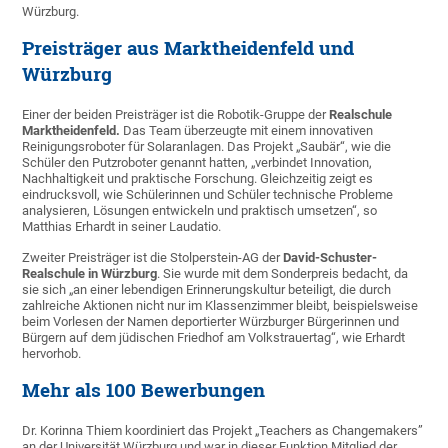
Würzburg.
Preisträger aus Marktheidenfeld und
Würzburg
Einer der beiden Preisträger ist die Robotik-Gruppe der
Realschule
Marktheidenfeld.
Das Team überzeugte mit einem innovativen
Reinigungsroboter für Solaranlagen. Das Projekt „Saubär“, wie die
Schüler den Putzroboter genannt hatten, „verbindet Innovation,
Nachhaltigkeit und praktische Forschung. Gleichzeitig zeigt es
eindrucksvoll, wie Schülerinnen und Schüler technische Probleme
analysieren, Lösungen entwickeln und praktisch umsetzen“, so
Matthias Erhardt in seiner Laudatio.
Zweiter Preisträger ist die Stolperstein-AG der
David-Schuster-
Realschule in Würzburg
. Sie wurde mit dem Sonderpreis bedacht, da
sie sich „an einer lebendigen Erinnerungskultur beteiligt, die durch
zahlreiche Aktionen nicht nur im Klassenzimmer bleibt, beispielsweise
beim Vorlesen der Namen deportierter Würzburger Bürgerinnen und
Bürgern auf dem jüdischen Friedhof am Volkstrauertag“, wie Erhardt
hervorhob.
Mehr als 100 Bewerbungen
Dr. Korinna Thiem koordiniert das Projekt „Teachers as Changemakers”
an der Universität Würzburg und war in dieser Funktion Mitglied der