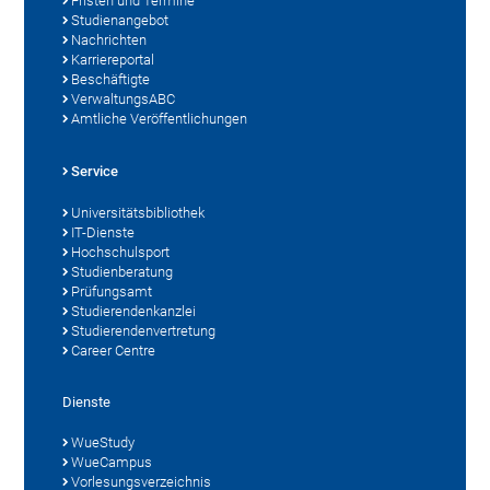
Fristen und Termine
Studienangebot
Nachrichten
Karriereportal
Beschäftigte
VerwaltungsABC
Amtliche Veröffentlichungen
Service
Universitätsbibliothek
IT-Dienste
Hochschulsport
Studienberatung
Prüfungsamt
Studierendenkanzlei
Studierendenvertretung
Career Centre
Dienste
WueStudy
WueCampus
Vorlesungsverzeichnis