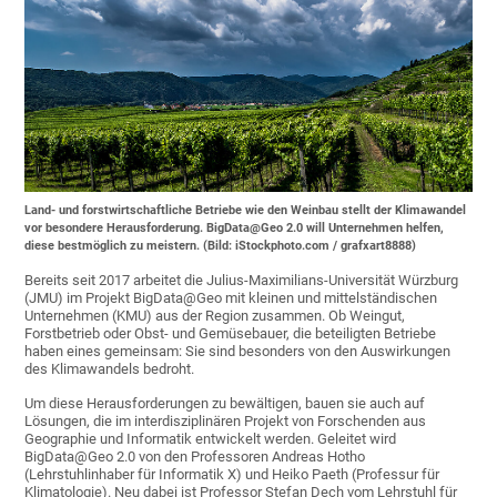
Land- und forstwirtschaftliche Betriebe wie den Weinbau stellt der Klimawandel
vor besondere Herausforderung. BigData@Geo 2.0 will Unternehmen helfen,
diese bestmöglich zu meistern. (Bild: iStockphoto.com / grafxart8888)
Bereits seit 2017 arbeitet die Julius-Maximilians-Universität Würzburg
(JMU) im Projekt BigData@Geo mit kleinen und mittelständischen
Unternehmen (KMU) aus der Region zusammen. Ob Weingut,
Forstbetrieb oder Obst- und Gemüsebauer, die beteiligten Betriebe
haben eines gemeinsam: Sie sind besonders von den Auswirkungen
des Klimawandels bedroht.
Um diese Herausforderungen zu bewältigen, bauen sie auch auf
Lösungen, die im interdisziplinären Projekt von Forschenden aus
Geographie und Informatik entwickelt werden. Geleitet wird
BigData@Geo 2.0 von den Professoren Andreas Hotho
(Lehrstuhlinhaber für Informatik X) und Heiko Paeth (Professur für
Klimatologie). Neu dabei ist Professor Stefan Dech vom Lehrstuhl für