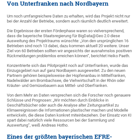
Von Unterfranken nach Nordbayern
Um noch umfangreichere Daten zu erhalten, wird das Projekt nicht nur
bei der Anzahl der Betriebe, sondern auch räumlich deutlich erweitert.
Die Ergebnisse der ersten Förderphase waren so vielversprechend,
dass die bayerische Staatsregierung für BigData@Geo 2.0 diese
Ausweitung des Projektraums wünschte: „Von den ursprünglichen 16
Betrieben sind noch 13 dabei, dazu kommen aktuell 20 weitere. Unser
Ziel von 60 Betrieben sollten wir angesichts der ausnahmslos positiven
Rückmeldungen problemlos erreichen können“, berichtet Heiko Paeth.
Konzentrierte sich das Pilotprojekt noch auf Unterfranken, wurde das
Einzugsgebiet nun auf ganz Nordbayern ausgeweitet. Zu den neuen
Partnern gehören beispielsweise der Hopfenanbau in Mittelfranken,
Nadelwälder am Brombachsee, die Viehwirtschaft in der Rhön oder
Kräuter- und Gemüsebauern aus Mittel- und Oberfranken.
Von dem Mehr an Daten versprechen sich die Forscher noch genauere
Schlüsse und Prognosen: „Wir möchten durch Einblicke in
Geschäftsbücher oder auch die Analyse alter Zeitungsartikel zu
Klimaereignissen die Informationen plastischer machen und Modelle
entwickeln, die diese Daten konkret miteinbeziehen. Der Einsatz von KI
spart dabei natürlich viele Ressourcen bei der Sammlung und
Auswertung“, weiß Andreas Hotho.
Eines der größten bayerischen EFRE-