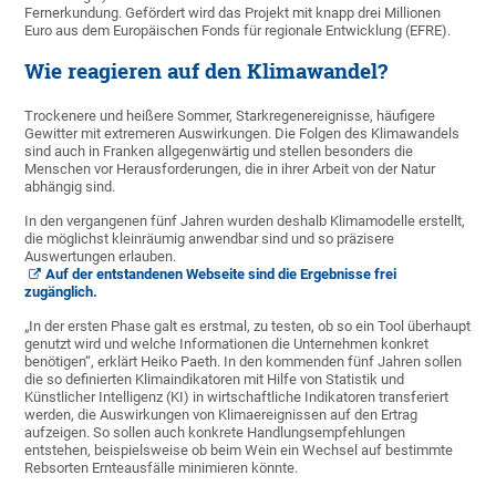
Fernerkundung. Gefördert wird das Projekt mit knapp drei Millionen
Euro aus dem Europäischen Fonds für regionale Entwicklung (EFRE).
Wie reagieren auf den Klimawandel?
Trockenere und heißere Sommer, Starkregenereignisse, häufigere
Gewitter mit extremeren Auswirkungen. Die Folgen des Klimawandels
sind auch in Franken allgegenwärtig und stellen besonders die
Menschen vor Herausforderungen, die in ihrer Arbeit von der Natur
abhängig sind.
In den vergangenen fünf Jahren wurden deshalb Klimamodelle erstellt,
die möglichst kleinräumig anwendbar sind und so präzisere
Auswertungen erlauben.
Auf der entstandenen Webseite sind die Ergebnisse frei
zugänglich.
„In der ersten Phase galt es erstmal, zu testen, ob so ein Tool überhaupt
genutzt wird und welche Informationen die Unternehmen konkret
benötigen“, erklärt Heiko Paeth. In den kommenden fünf Jahren sollen
die so definierten Klimaindikatoren mit Hilfe von Statistik und
Künstlicher Intelligenz (KI) in wirtschaftliche Indikatoren transferiert
werden, die Auswirkungen von Klimaereignissen auf den Ertrag
aufzeigen. So sollen auch konkrete Handlungsempfehlungen
entstehen, beispielsweise ob beim Wein ein Wechsel auf bestimmte
Rebsorten Ernteausfälle minimieren könnte.