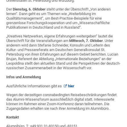
Universitäten St. Petersburg und Würzburg.
Der
Dienstag, 6. Oktober
steht unter der Überschrift „Von anderen
lernen“. Dann geht es um Themen wie „Weiterbildung im
Qualitätsmanagement“, um Best-Practise-Beispiele für eine
grenzenlose Forschungskooperation und um „Wissenschaftliche
Publikationen in Deutschland und in Russland“.
„Kreatives Netzwerken, eigene Erfahrungen weitergeben“ lautet die
Überschrift für die Veranstaltungen am
Mittwoch, 7. Oktober
. Unter
anderem wird dann Stefanie Schneider, Konsulin und Leiterin des
Kultur- und Pressereferats am Deutschen Generalkonsulat St.
Petersburg von ihren Erfahrungen auf diesem Gebiet berichten. Lucian
Brujan, Referent der Abteilung „Internationale Beziehungen“ an der
Leopoldina stellt den aktuellen Stand und die Perspektiven der deutsch-
russischen Zusammenarbeit in der Wissenschaft vor.
Infos und Anmeldung
Ausführliche Informationen gibt es
hier
Wegen der derzeitigen coronabedingten Reisebeschränkungen findet
das Alumni-Wissensforum ausschließlich digital statt. Interessierte
können im Rahmen einer Zoom-Konferenz daran teilnehmen. Die
Zugangsdaten erhalten sie nach ihrer Anmeldung im Alumnibüro.
Kontakt
Alumnibüro, T: +49 931 31-83150 und -83151,