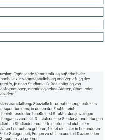
ursion:
Ergänzende Veranstaltung außerhalb der
hschule zur Veranschaulichung und Vertiefung des
rstoffs, je nach Studium z.B. Besichtigung von
enformationen, archäologischen Stätten, Stadt- oder
dbildern.
derveranstaltung:
Spezielle Informationsangebote des
nupperstudiums, in denen der Fachbereich
dieninteressierten Inhalte und Struktur des jeweiligen
diengangs vorstellt. Da sich solche Sonderveranstaltungen
idiert an Studieninteressierte richten und nicht zum
ulären Lehrbetrieb gehören, bietet sich hier in besonderem
 die Gelegenheit, Fragen zu stellen und mit Dozierenden
 Gespräch zu kommen.