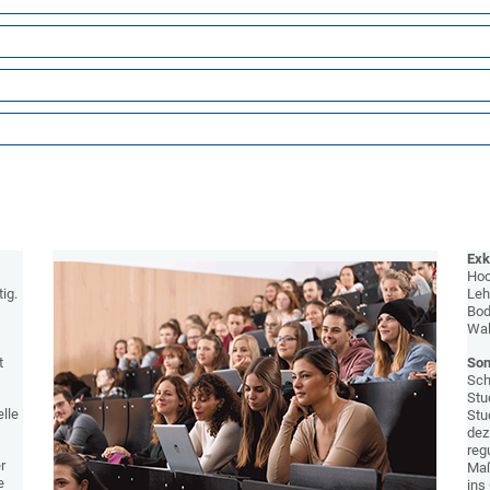
Exk
Hoc
ig.
Leh
Bod
Wal
t
Son
Sch
Stu
lle
Stu
dez
reg
r
Maß
e
ins