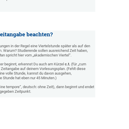
Zeitangabe beachten?
gen in der Regel eine Viertelstunde später als auf den
. Warum? Studierende sollen ausreichend Zeit haben,
n spricht hier vom „akademischen Viertel“.
er beginnt, erkennst Du auch am Kürzel
c.t.
(für „cum
r Zeitangabe auf deinem Vorlesungsplan. (Fehlt diese
ine volle Stunde, kannst du davon ausgehen,
he Stunde hat eben nur 45 Minuten.)
sine tempore“, deutsch: ohne Zeit), dann beginnt und endet
ngegeben Zeitpunkt.