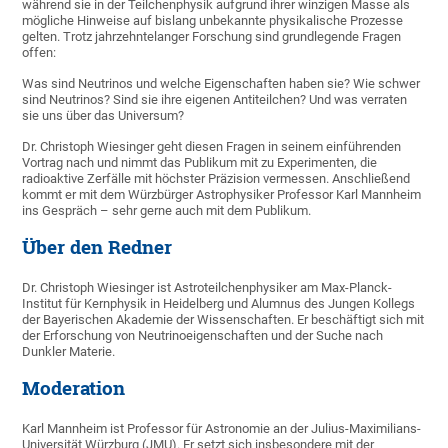
während sie in der Teilchenphysik aufgrund ihrer winzigen Masse als
mögliche Hinweise auf bislang unbekannte physikalische Prozesse
gelten. Trotz jahrzehntelanger Forschung sind grundlegende Fragen
offen:
Was sind Neutrinos und welche Eigenschaften haben sie? Wie schwer
sind Neutrinos? Sind sie ihre eigenen Antiteilchen? Und was verraten
sie uns über das Universum?
Dr. Christoph Wiesinger geht diesen Fragen in seinem einführenden
Vortrag nach und nimmt das Publikum mit zu Experimenten, die
radioaktive Zerfälle mit höchster Präzision vermessen. Anschließend
kommt er mit dem Würzbürger Astrophysiker Professor Karl Mannheim
ins Gespräch – sehr gerne auch mit dem Publikum.
Über den Redner
Dr. Christoph Wiesinger ist Astroteilchenphysiker am Max-Planck-
Institut für Kernphysik in Heidelberg und Alumnus des Jungen Kollegs
der Bayerischen Akademie der Wissenschaften. Er beschäftigt sich mit
der Erforschung von Neutrinoeigenschaften und der Suche nach
Dunkler Materie.
Moderation
Karl Mannheim ist Professor für Astronomie an der Julius-Maximilians-
Universität Würzburg (JMU). Er setzt sich insbesondere mit der