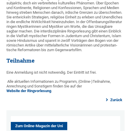
subjektiv, doch ein verbreitetes kulturelles Phänomen. Über Epochen
und Kontinente, Religionen und Konfessionen, Sprachen und Medien
hinweg streben Menschen danach, irdische Grenzen zu über­schreiten.
Sie entwickeln Strategien, religiöse Einheit zu erleben und Unend­liches
in die end­liche Wirk­lich­keit hinein­zuholen. In der Offen­barungs­literatur
ringen Mysti­kerinnen und Mystiker um Worte, die das Unsag­bare
sagbar machen. Die inter­diszi­plinäre Ring­vorlesung gibt einen Einblick
in die Vielfalt mystischer Formen in Juden­tum und Christen­tum, Islam
sowie Hindu­ismus und spannt in zwölf Vorträgen den Bogen von der
römischen Antike über mittel­alter­liche Visio­närinnen und protestan­
tische Reforma­toren bis zum Gegen­warts­film.
Teilnahme
Eine Anmeldung ist nicht notwendig. Der Eintritt ist frei.
Alle aktuellen Informationen zu Programm, (Online-)Teilnahme,
Anrechnung und Sonstigem finden Sie auf der
Website der Ringvorlesung
.
Zurück
Zum Online-Magazin der Uni