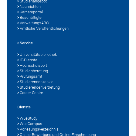
Studienangebot
Nachrichten
Karriereportal
Beschäftigte
VerwaltungsABC
Amtliche Veröffentlichungen
Service
Universitätsbibliothek
IT-Dienste
Hochschulsport
Studienberatung
Prüfungsamt
Studierendenkanzlei
Studierendenvertretung
Career Centre
Dienste
WueStudy
WueCampus
Vorlesungsverzeichnis
Online-Bewerbung und Online-Einschreibung