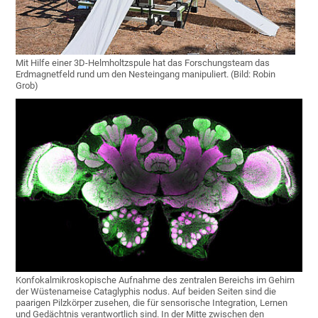
Mit Hilfe einer 3D-Helmholtzspule hat das Forschungsteam das
Erdmagnetfeld rund um den Nesteingang manipuliert. (Bild: Robin
Grob)
Konfokalmikroskopische Aufnahme des zentralen Bereichs im Gehirn
der Wüstenameise Cataglyphis nodus. Auf beiden Seiten sind die
paarigen Pilzkörper zusehen, die für sensorische Integration, Lernen
und Gedächtnis verantwortlich sind. In der Mitte zwischen den