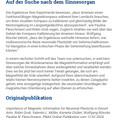
Auf der Suche nach dem Sinnesorgan
Die Ergebnisse ihrer Experimente beweisen, „dass Ameisen einen
funktionsfähigen Magnetkompass während ihrer Lernläufe brauchen,
um ihren visuellen Kompass zu kalibrieren und gleichzeitig Bilder der
Nestumgebung im Langzeitgedächtnis abzuspeichern“, wie Pauline
Fleischmann und Robin Grob sagen. Zugleich strahlen sie weit über das
Gebiet der Kompass-Kalibrierung bei Ameisen hinaus. Wolfgang
Rössler betont, „dass die Ergebnisse wertvolle Hinweise liefern, wie
multisensorische Reize neuronale Plastizität von Gehirnschaltkreisen
für Navigation in einer kritischen Phase der Gehirnreifung beeinflussen
können.“
In einem nächsten Schritt will das Team nun untersuchen, in welchem
Sinnesorgan die Wüstenameise die Magnetinformation empfängt und
über welche Sinnesbahnen diese weitergeleitet und verarbeitet werden.
Dies sei bis jetzt bei noch keiner Tierart gelungen, die sich am
Magnetfeld der Erde orientiert. Aufgrund ihres überschaubaren und
relativ kleinen Nervensystems bieten Insekten, zu denen
Cataglyphis
gehört, eine einzigartige Gelegenheit, die neuronalen Grundlagen der
magnetischen Orientierung auf allen Ebenen zu erforschen.
Originalpublikation
Importance of Magnetic Information for Neuronal Plasticity in Desert
Ants. Robin Grob, Valentin L. Müller, Kornelia Grübel, Wolfgang Rössler,
Pauline N. Fleischmann. PNAS Online-Publikation vom 12.02.2024,