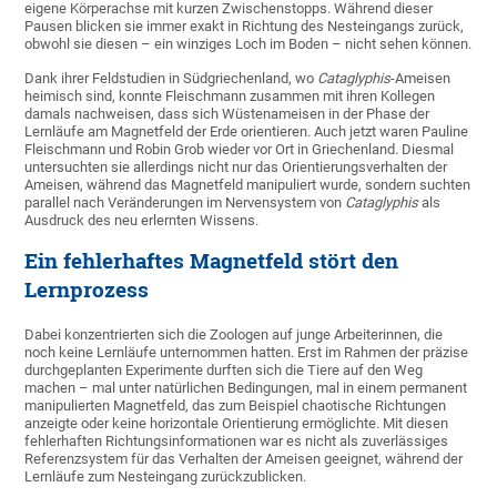
eigene Körperachse mit kurzen Zwischenstopps. Während dieser
Pausen blicken sie immer exakt in Richtung des Nesteingangs zurück,
obwohl sie diesen – ein winziges Loch im Boden – nicht sehen können.
Dank ihrer Feldstudien in Südgriechenland, wo
Cataglyphis
-Ameisen
heimisch sind, konnte Fleischmann zusammen mit ihren Kollegen
damals nachweisen, dass sich Wüstenameisen in der Phase der
Lernläufe am Magnetfeld der Erde orientieren. Auch jetzt waren Pauline
Fleischmann und Robin Grob wieder vor Ort in Griechenland. Diesmal
untersuchten sie allerdings nicht nur das Orientierungsverhalten der
Ameisen, während das Magnetfeld manipuliert wurde, sondern suchten
parallel nach Veränderungen im Nervensystem von
Cataglyphis
als
Ausdruck des neu erlernten Wissens.
Ein fehlerhaftes Magnetfeld stört den
Lernprozess
Dabei konzentrierten sich die Zoologen auf junge Arbeiterinnen, die
noch keine Lernläufe unternommen hatten. Erst im Rahmen der präzise
durchgeplanten Experimente durften sich die Tiere auf den Weg
machen – mal unter natürlichen Bedingungen, mal in einem permanent
manipulierten Magnetfeld, das zum Beispiel chaotische Richtungen
anzeigte oder keine horizontale Orientierung ermöglichte. Mit diesen
fehlerhaften Richtungsinformationen war es nicht als zuverlässiges
Referenzsystem für das Verhalten der Ameisen geeignet, während der
Lernläufe zum Nesteingang zurückzublicken.