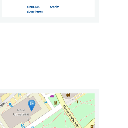
einBLICK
Archiv
abonnieren