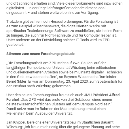
und oft schlecht erhalten sind. Viele dieser Dokumente sind inzwischen
digitalisiert – in der Regel abfotografiert oder dreidimensional
eingescannt – und stehen weltweit online zur Verfügung.
Trotzdem gibt es hier noch Herausforderungen. Für die Forschung ist
es zum Beispiel wünschenswert, die digitalisierten Werke mit
spezifischer Texterkennungs-Software zu erschließen, sie in eine Form
zu bringen, die auch für Nicht-Fachleute und für Computer lesbar ist.
Unter anderem an der Entwicklung solcher IT-Tools wird im ZPD
gearbeitet.
Stimmen zum neuen Forschungsgebäude
„Die Forschungsarbeit am ZPD steht auf zwei Säulen: auf der
langjährigen Kompetenz der Universität Würzburg beim editorischen
und quellenorientierten Arbeiten sowie beim Einsatz digitaler Techniken
in den Geisteswissenschaften“, so Bayerns Wissenschaftsminister
Bernd Sibler
. Er war am Donnerstag, 23. April 2020, zum Spatenstich für
den Neubau nach Würzburg gekommen.
Über den neuen Forschungsbau freut sich auch JMU-Präsident
Alfred
Forchel
: „Das ZPD wird das erste von drei Gebäuden eines neuen
geisteswissenschaftlichen Clusters auf dem Campus Nord sein.“
Damit setze man im Rahmen der Masterplanung erneut einen
Meilenstein beim Ausbau der Universität.
Jan Knippel
, Bereichsleiter Universitätsbau im Staatlichen Bauamt
Würzburg: „Ich freue mich riesig über die gelungene Planung und sehe