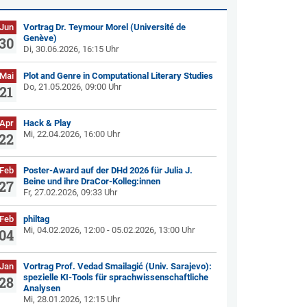
Jun
Vortrag Dr. Teymour Morel (Université de
Genève)
30
Di, 30.06.2026, 16:15 Uhr
Mai
Plot and Genre in Computational Literary Studies
Do, 21.05.2026, 09:00 Uhr
21
Apr
Hack & Play
Mi, 22.04.2026, 16:00 Uhr
22
Feb
Poster-Award auf der DHd 2026 für Julia J.
Beine und ihre DraCor-Kolleg:innen
27
Fr, 27.02.2026, 09:33 Uhr
Feb
philtag
Mi, 04.02.2026, 12:00 - 05.02.2026, 13:00 Uhr
04
Jan
Vortrag Prof. Vedad Smailagić (Univ. Sarajevo):
spezielle KI-Tools für sprachwissenschaftliche
28
Analysen
Mi, 28.01.2026, 12:15 Uhr