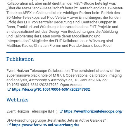
Kollaboration ist, aber nicht direkt an der M87*-Studie beteiligt war.
„Über die Max-Planck-Gesellschaft betreibt Deutschland das 12-Meter-
Teleskop APEX in Chile und ist ein wichtiger Partner beim Betrieb des
30-Meter-Teleskops auf Pico Veleta – zwei Einrichtungen, die für den
Erfolg des EHT von zentraler Bedeutung sind. Deutsche Gruppen in
Bonn, Frankfurt und Würzburg leiten verschiedene EHT-Projekte und
sind spezialisiert auf das Design von Beobachtungen, die Abbildung
und Kalibrierung der Daten sowie deren Modellierung und
Interpretation.“ Mitglieder der EHT-Kollaboration in Würzburg sind
Matthias Kadler, Christian Fromm und Postdoktorand Luca Ricci.
Publikation
Event Horizon Telescope Collaboration, The persistent shadow of the
supermassive black hole of M 87. I. Observations, calibration, imaging,
and analysis, Astronomy & Astrophysics, 18. Januar 2024, doi:
10.1051/0004-6361/202347932. Open Access
https://doi.org/10.1051/0004-6361/202347932
Weblinks
Event Horizon Telescope (EHT)
https://eventhorizontelescope.org/
DFG-Forschungsgruppe „Relativistic Jets in Active Galaxies“
https://www.for5195.uni-wuerzburg.de/