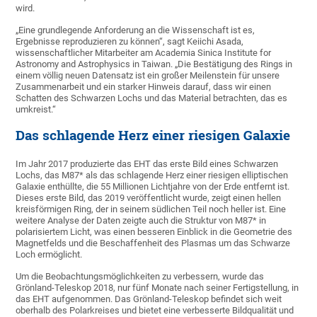
wird.
„Eine grundlegende Anforderung an die Wissenschaft ist es,
Ergebnisse reproduzieren zu können“, sagt Keiichi Asada,
wissenschaftlicher Mitarbeiter am Academia Sinica Institute for
Astronomy and Astrophysics in Taiwan. „Die Bestätigung des Rings in
einem völlig neuen Datensatz ist ein großer Meilenstein für unsere
Zusammenarbeit und ein starker Hinweis darauf, dass wir einen
Schatten des Schwarzen Lochs und das Material betrachten, das es
umkreist.“
Das schlagende Herz einer riesigen Galaxie
Im Jahr 2017 produzierte das EHT das erste Bild eines Schwarzen
Lochs, das M87* als das schlagende Herz einer riesigen elliptischen
Galaxie enthüllte, die 55 Millionen Lichtjahre von der Erde entfernt ist.
Dieses erste Bild, das 2019 veröffentlicht wurde, zeigt einen hellen
kreisförmigen Ring, der in seinem südlichen Teil noch heller ist. Eine
weitere Analyse der Daten zeigte auch die Struktur von M87* in
polarisiertem Licht, was einen besseren Einblick in die Geometrie des
Magnetfelds und die Beschaffenheit des Plasmas um das Schwarze
Loch ermöglicht.
Um die Beobachtungsmöglichkeiten zu verbessern, wurde das
Grönland-Teleskop 2018, nur fünf Monate nach seiner Fertigstellung, in
das EHT aufgenommen. Das Grönland-Teleskop befindet sich weit
oberhalb des Polarkreises und bietet eine verbesserte Bildqualität und