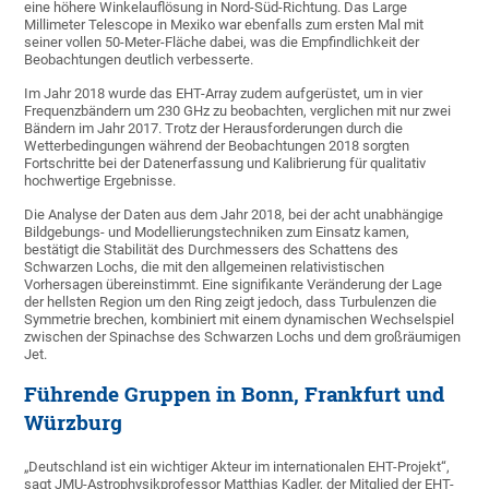
eine höhere Winkelauflösung in Nord-Süd-Richtung. Das Large
Millimeter Telescope in Mexiko war ebenfalls zum ersten Mal mit
seiner vollen 50-Meter-Fläche dabei, was die Empfindlichkeit der
Beobachtungen deutlich verbesserte.
Im Jahr 2018 wurde das EHT-Array zudem aufgerüstet, um in vier
Frequenzbändern um 230 GHz zu beobachten, verglichen mit nur zwei
Bändern im Jahr 2017. Trotz der Herausforderungen durch die
Wetterbedingungen während der Beobachtungen 2018 sorgten
Fortschritte bei der Datenerfassung und Kalibrierung für qualitativ
hochwertige Ergebnisse.
Die Analyse der Daten aus dem Jahr 2018, bei der acht unabhängige
Bildgebungs- und Modellierungstechniken zum Einsatz kamen,
bestätigt die Stabilität des Durchmessers des Schattens des
Schwarzen Lochs, die mit den allgemeinen relativistischen
Vorhersagen übereinstimmt. Eine signifikante Veränderung der Lage
der hellsten Region um den Ring zeigt jedoch, dass Turbulenzen die
Symmetrie brechen, kombiniert mit einem dynamischen Wechselspiel
zwischen der Spinachse des Schwarzen Lochs und dem großräumigen
Jet.
Führende Gruppen in Bonn, Frankfurt und
Würzburg
„Deutschland ist ein wichtiger Akteur im internationalen EHT-Projekt“,
sagt JMU-Astrophysikprofessor Matthias Kadler, der Mitglied der EHT-