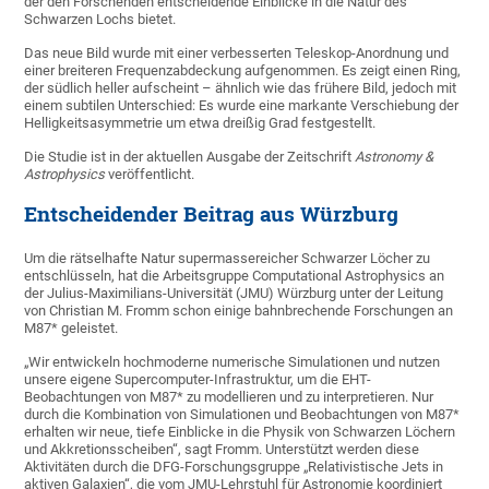
der den Forschenden entscheidende Einblicke in die Natur des
Schwarzen Lochs bietet.
Das neue Bild wurde mit einer verbesserten Teleskop-Anordnung und
einer breiteren Frequenzabdeckung aufgenommen. Es zeigt einen Ring,
der südlich heller aufscheint – ähnlich wie das frühere Bild, jedoch mit
einem subtilen Unterschied: Es wurde eine markante Verschiebung der
Helligkeitsasymmetrie um etwa dreißig Grad festgestellt.
Die Studie ist in der aktuellen Ausgabe der Zeitschrift
Astronomy &
Astrophysics
veröffentlicht.
Entscheidender Beitrag aus Würzburg
Um die rätselhafte Natur supermassereicher Schwarzer Löcher zu
entschlüsseln, hat die Arbeitsgruppe Computational Astrophysics an
der Julius-Maximilians-Universität (JMU) Würzburg unter der Leitung
von Christian M. Fromm schon einige bahnbrechende Forschungen an
M87* geleistet.
„Wir entwickeln hochmoderne numerische Simulationen und nutzen
unsere eigene Supercomputer-Infrastruktur, um die EHT-
Beobachtungen von M87* zu modellieren und zu interpretieren. Nur
durch die Kombination von Simulationen und Beobachtungen von M87*
erhalten wir neue, tiefe Einblicke in die Physik von Schwarzen Löchern
und Akkretionsscheiben“, sagt Fromm. Unterstützt werden diese
Aktivitäten durch die DFG-Forschungsgruppe „Relativistische Jets in
aktiven Galaxien“, die vom JMU-Lehrstuhl für Astronomie koordiniert