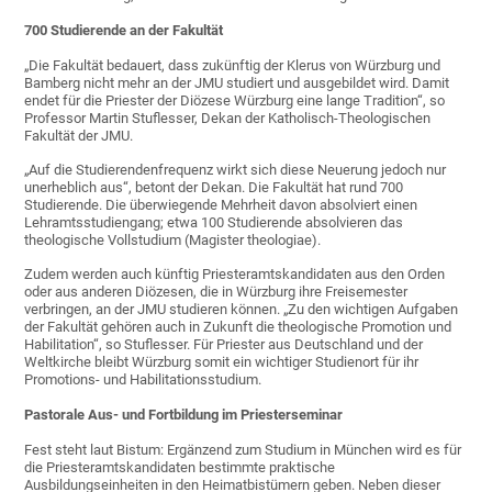
700 Studierende an der Fakultät
„Die Fakultät bedauert, dass zukünftig der Klerus von Würzburg und
Bamberg nicht mehr an der JMU studiert und ausgebildet wird. Damit
endet für die Priester der Diözese Würzburg eine lange Tradition“, so
Professor Martin Stuflesser, Dekan der Katholisch-Theologischen
Fakultät der JMU.
„Auf die Studierendenfrequenz wirkt sich diese Neuerung jedoch nur
unerheblich aus“, betont der Dekan. Die Fakultät hat rund 700
Studierende. Die überwiegende Mehrheit davon absolviert einen
Lehramtsstudiengang; etwa 100 Studierende absolvieren das
theologische Vollstudium (Magister theologiae).
Zudem werden auch künftig Priesteramtskandidaten aus den Orden
oder aus anderen Diözesen, die in Würzburg ihre Freisemester
verbringen, an der JMU studieren können. „Zu den wichtigen Aufgaben
der Fakultät gehören auch in Zukunft die theologische Promotion und
Habilitation“, so Stuflesser. Für Priester aus Deutschland und der
Weltkirche bleibt Würzburg somit ein wichtiger Studienort für ihr
Promotions- und Habilitationsstudium.
Pastorale Aus- und Fortbildung im Priesterseminar
Fest steht laut Bistum: Ergänzend zum Studium in München wird es für
die Priesteramtskandidaten bestimmte praktische
Ausbildungseinheiten in den Heimatbistümern geben. Neben dieser