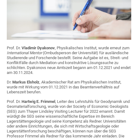
Prof. Dr.
Vladimir Dyakonov
, Physikalisches Institut, wurde erneut zum
International Mentor
(Ombudsperson der Universität) für ausländische
Studierende und Forschende bestellt. Seine Aufgabe ist es, Streit- und
Konfliktfälle durch Mediation und konstruktive Lösungssuche zu
schlichten. Dyakonovs neue Amtszeit begann am 01.12.2021 und endet
am 30.11.2024.
Dr.
Markus Elsholz
, Akademischer Rat am Physikalischen Institut,
wurde mit Wirkung vom 01.12.2021 in das Beamtenverhältnis auf
Lebenszeit berufen.
Prof. Dr.
Hartwig E. Frimmel
, Leiter des Lehrstuhls für Geodynamik und
Geomaterialforschung, wurde von der Society of Economic Geologists
(SEG) zum Thayer Lindsley Visiting Lecturer für 2022 ernannt. Damit
würdigt die SEG seine wissenschaftliche Expertise im Bereich
Lagerstättengeologie und seine Kompetenz als Redner. Universitäten
oder andere Einrichtungen, die sich mit Wirtschaftsgeologie oder
Lagerstättenforschung beschäftigen, können nun über die SEG
Professor Frimmel als Redner für das kommende Jahr einladen. Die