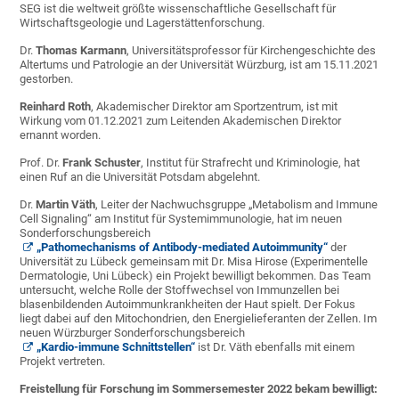
SEG ist die weltweit größte wissenschaftliche Gesellschaft für
Wirtschaftsgeologie und Lagerstättenforschung.
Dr.
Thomas Karmann
, Universitätsprofessor für Kirchengeschichte des
Altertums und Patrologie an der Universität Würzburg, ist am 15.11.2021
gestorben.
Reinhard Roth
, Akademischer Direktor am Sportzentrum, ist mit
Wirkung vom 01.12.2021 zum Leitenden Akademischen Direktor
ernannt worden.
Prof. Dr.
Frank Schuster
, Institut für Strafrecht und Kriminologie, hat
einen Ruf an die Universität Potsdam abgelehnt.
Dr.
Martin Väth
, Leiter der Nachwuchsgruppe „Metabolism and Immune
Cell Signaling“ am Institut für Systemimmunologie, hat im neuen
Sonderforschungsbereich
„Pathomechanisms of Antibody-mediated Autoimmunity“
der
Universität zu Lübeck gemeinsam mit Dr. Misa Hirose (Experimentelle
Dermatologie, Uni Lübeck) ein Projekt bewilligt bekommen. Das Team
untersucht, welche Rolle der Stoffwechsel von Immunzellen bei
blasenbildenden Autoimmunkrankheiten der Haut spielt. Der Fokus
liegt dabei auf den Mitochondrien, den Energielieferanten der Zellen. Im
neuen Würzburger Sonderforschungsbereich
„Kardio-immune Schnittstellen“
ist Dr. Väth ebenfalls mit einem
Projekt vertreten.
Freistellung für Forschung im Sommersemester 2022 bekam bewilligt: