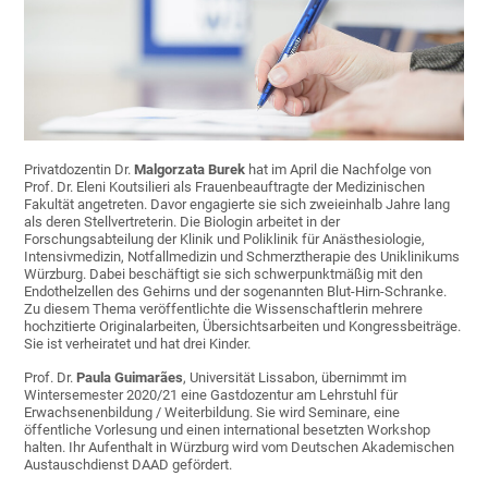
Privatdozentin Dr.
Malgorzata Burek
hat im April die Nachfolge von
Prof. Dr. Eleni Koutsilieri als Frauenbeauftragte der Medizinischen
Fakultät angetreten. Davor engagierte sie sich zweieinhalb Jahre lang
als deren Stellvertreterin. Die Biologin arbeitet in der
Forschungsabteilung der Klinik und Poliklinik für Anästhesiologie,
Intensivmedizin, Notfallmedizin und Schmerztherapie des Uniklinikums
Würzburg. Dabei beschäftigt sie sich schwerpunktmäßig mit den
Endothelzellen des Gehirns und der sogenannten Blut-Hirn-Schranke.
Zu diesem Thema veröffentlichte die Wissenschaftlerin mehrere
hochzitierte Originalarbeiten, Übersichtsarbeiten und Kongressbeiträge.
Sie ist verheiratet und hat drei Kinder.
Prof. Dr.
Paula Guimarães
, Universität Lissabon, übernimmt im
Wintersemester 2020/21 eine Gastdozentur am Lehrstuhl für
Erwachsenenbildung / Weiterbildung. Sie wird Seminare, eine
öffentliche Vorlesung und einen international besetzten Workshop
halten. Ihr Aufenthalt in Würzburg wird vom Deutschen Akademischen
Austauschdienst DAAD gefördert.