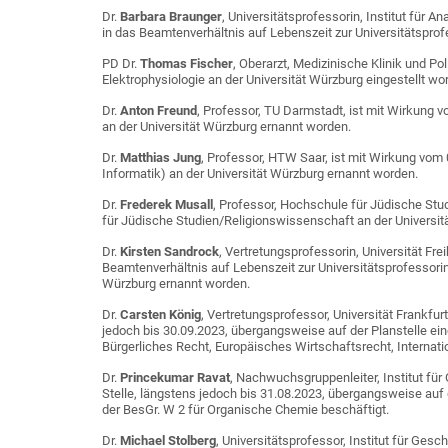
Dr.
Barbara Braunger
, Universitätsprofessorin, Institut für 
in das Beamtenverhältnis auf Lebenszeit zur Universitätsprof
PD Dr.
Thomas Fischer
, Oberarzt, Medizinische Klinik und Pol
Elektrophysiologie an der Universität Würzburg eingestellt wo
Dr.
Anton Freund
, Professor, TU Darmstadt, ist mit Wirkung
an der Universität Würzburg ernannt worden.
Dr.
Matthias Jung
, Professor, HTW Saar, ist mit Wirkung vom
Informatik) an der Universität Würzburg ernannt worden.
Dr.
Frederek Musall
, Professor, Hochschule für Jüdische Stu
für Jüdische Studien/Religionswissenschaft an der Universit
Dr.
Kirsten Sandrock
, Vertretungsprofessorin, Universität Fr
Beamtenverhältnis auf Lebenszeit zur Universitätsprofessorin 
Würzburg ernannt worden.
Dr.
Carsten König
, Vertretungsprofessor, Universität Frankfur
jedoch bis 30.09.2023, übergangsweise auf der Planstelle ein
Bürgerliches Recht, Europäisches Wirtschaftsrecht, Internat
Dr.
Princekumar Ravat
, Nachwuchsgruppenleiter, Institut fü
Stelle, längstens jedoch bis 31.08.2023, übergangsweise auf 
der BesGr. W 2 für Organische Chemie beschäftigt.
Dr.
Michael Stolberg
, Universitätsprofessor, Institut für Ges