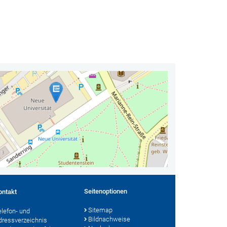
Seitenoptionen
ontakt
Sitemap
elefon- und
Bildnachweise
dressverzeichnis