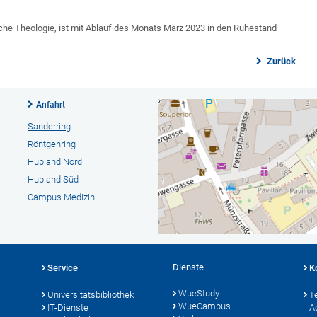
rische Theologie, ist mit Ablauf des Monats März 2023 in den Ruhestand
Zurück
Anfahrt
Sanderring
Röntgenring
Hubland Nord
Hubland Süd
Campus Medizin
Dienste
Service
K
WueStudy
Universitätsbibliothek
T
WueCampus
IT-Dienste
A