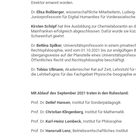
Direktor ernannt worden.
Dr.
Elisa Roßberger
, wissenschaftliche Mitarbeiterin, Ludwi
Juniorprofessorin für Digital Humanities für Vorderasiatische 
Kirsten Schöpf
hat ihre Ausbildung zur Chemielaborantin an 
Mainfranken erfolgreich abgeschlossen. Dafür wurde sie kürzli
Schweinfurt geehrt.
Dr.
Bettina Spilker
, Universitätsprofessorin in einem privatrec
Rechtsphilosophie, wird vom 01.10.2021 bis zur endgültigen B
übergangsweise auf der Planstelle eines Universitätsprofess
Öffentliches Recht und Rechtsphilosophie beschäftigt.
Dr.
Tobias Ullmann
, Akademischer Rat auf Zeit, Lehrstuhl f
die Lehrbefugnis für das Fachgebiet Physische Geographie ert
Mit Ablauf des September 2021 traten in den Ruhestand:
Prof. Dr.
Detlef Hansen
, Institut für Sonderpädagogik
Prof. Dr.
Christian Klingenberg
, Institut für Mathematik
Prof. Dr.
Karl-Heinz Lembeck
, Institut für Philosophie
Prof. Dr.
Hansrudi Lenz
, Betriebswirtschaftliches Institut