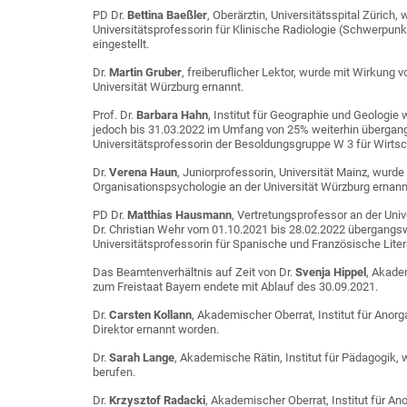
PD Dr.
Bettina Baeßler
, Oberärztin, Universitätsspital Zürich
Universitätsprofessorin für Klinische Radiologie (Schwerpunk
eingestellt.
Dr.
Martin Gruber
, freiberuflicher Lektor, wurde mit Wirkung
Universität Würzburg ernannt.
Prof. Dr.
Barbara Hahn
, Institut für Geographie und Geologie
jedoch bis 31.03.2022 im Umfang von 25% weiterhin übergangs
Universitätsprofessorin der Besoldungsgruppe W 3 für Wirtsc
Dr.
Verena Haun
, Juniorprofessorin, Universität Mainz, wurd
Organisationspsychologie an der Universität Würzburg ernann
PD Dr.
Matthias Hausmann
, Vertretungsprofessor an der Univ
Dr. Christian Wehr vom 01.10.2021 bis 28.02.2022 übergangsw
Universitätsprofessorin für Spanische und Französische Lite
Das Beamtenverhältnis auf Zeit von Dr.
Svenja Hippel
, Akade
zum Freistaat Bayern endete mit Ablauf des 30.09.2021.
Dr.
Carsten Kollann
, Akademischer Oberrat, Institut für An
Direktor ernannt worden.
Dr.
Sarah Lange
, Akademische Rätin, Institut für Pädagogik
berufen.
Dr.
Krzysztof Radacki
, Akademischer Oberrat, Institut für 