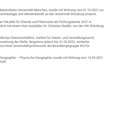
g-Maximilians-Universität München, wurde mit Wirkung vom 01.10.2021 zur
Archäologie und Altorientalistik an der Universität Würzburg ernannt.
der Fakultät für Chemie und Pharmazie als Prüfungsbeste 2021 in
ch mit einem Ihrer Ausbilder, Dr. Christian Stadler, von der IHK Würzburg-
htlichen Dienstverhältnis, Institut für Staats- und Verwaltungsrecht,
esetzung der Stelle, längstens jedoch bis 31.03.2022, weiterhin
ors/einer Universitätsprofessorin der Besoldungsgruppe W3 für
ür Geographie – Physische Geographie, wurde mit Wirkung vom 13.09.2021
eilt.