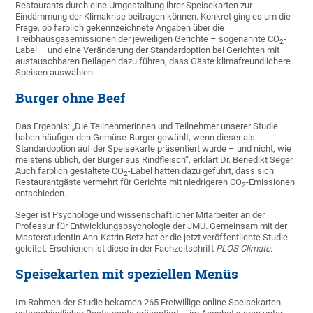
Restaurants durch eine Umgestaltung ihrer Speisekarten zur
Eindämmung der Klimakrise beitragen können. Konkret ging es um die
Frage, ob farblich gekennzeichnete Angaben über die
Treibhausgasemissionen der jeweiligen Gerichte – sogenannte CO
-
2
Label – und eine Veränderung der Standardoption bei Gerichten mit
austauschbaren Beilagen dazu führen, dass Gäste klimafreundlichere
Speisen auswählen.
Burger ohne Beef
Das Ergebnis: „Die Teilnehmerinnen und Teilnehmer unserer Studie
haben häufiger den Gemüse-Burger gewählt, wenn dieser als
Standardoption auf der Speisekarte präsentiert wurde – und nicht, wie
meistens üblich, der Burger aus Rindfleisch“, erklärt Dr. Benedikt Seger.
Auch farblich gestaltete CO
-Label hätten dazu geführt, dass sich
2
Restaurantgäste vermehrt für Gerichte mit niedrigeren CO
-Emissionen
2
entschieden.
Seger ist Psychologe und wissenschaftlicher Mitarbeiter an der
Professur für Entwicklungspsychologie der JMU. Gemeinsam mit der
Masterstudentin Ann-Katrin Betz hat er die jetzt veröffentlichte Studie
geleitet. Erschienen ist diese in der Fachzeitschrift
PLOS Climate
.
Speisekarten mit speziellen Menüs
Im Rahmen der Studie bekamen 265 Freiwillige online Speisekarten