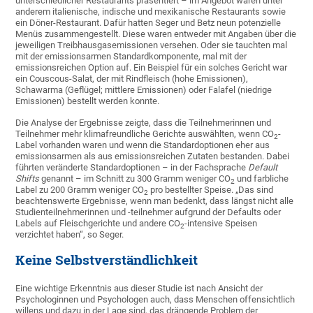
unterschiedlicher Restaurants präsentiert – im Angebot waren unter
anderem italienische, indische und mexikanische Restaurants sowie
ein Döner-Restaurant. Dafür hatten Seger und Betz neun potenzielle
Menüs zusammengestellt. Diese waren entweder mit Angaben über die
jeweiligen Treibhausgasemissionen versehen. Oder sie tauchten mal
mit der emissionsarmen Standardkomponente, mal mit der
emissionsreichen Option auf. Ein Beispiel für ein solches Gericht war
ein Couscous-Salat, der mit Rindfleisch (hohe Emissionen),
Schawarma (Geflügel; mittlere Emissionen) oder Falafel (niedrige
Emissionen) bestellt werden konnte.
Die Analyse der Ergebnisse zeigte, dass die Teilnehmerinnen und
Teilnehmer mehr klimafreundliche Gerichte auswählten, wenn CO
-
2
Label vorhanden waren und wenn die Standardoptionen eher aus
emissionsarmen als aus emissionsreichen Zutaten bestanden. Dabei
führten veränderte Standardoptionen – in der Fachsprache
Default
Shifts
genannt – im Schnitt zu 300 Gramm weniger CO
und farbliche
2
Label zu 200 Gramm weniger CO
pro bestellter Speise. „Das sind
2
beachtenswerte Ergebnisse, wenn man bedenkt, dass längst nicht alle
Studienteilnehmerinnen und -teilnehmer aufgrund der Defaults oder
Labels auf Fleischgerichte und andere CO
-intensive Speisen
2
verzichtet haben“, so Seger.
Keine Selbstverständlichkeit
Eine wichtige Erkenntnis aus dieser Studie ist nach Ansicht der
Psychologinnen und Psychologen auch, dass Menschen offensichtlich
willens und dazu in der Lage sind, das drängende Problem der