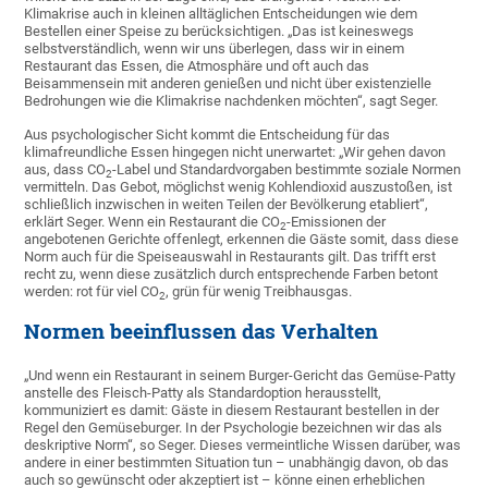
Klimakrise auch in kleinen alltäglichen Entscheidungen wie dem
Bestellen einer Speise zu berücksichtigen. „Das ist keineswegs
selbstverständlich, wenn wir uns überlegen, dass wir in einem
Restaurant das Essen, die Atmosphäre und oft auch das
Beisammensein mit anderen genießen und nicht über existenzielle
Bedrohungen wie die Klimakrise nachdenken möchten“, sagt Seger.
Aus psychologischer Sicht kommt die Entscheidung für das
klimafreundliche Essen hingegen nicht unerwartet: „Wir gehen davon
aus, dass CO
-Label und Standardvorgaben bestimmte soziale Normen
2
vermitteln. Das Gebot, möglichst wenig Kohlendioxid auszustoßen, ist
schließlich inzwischen in weiten Teilen der Bevölkerung etabliert“,
erklärt Seger. Wenn ein Restaurant die CO
-Emissionen der
2
angebotenen Gerichte offenlegt, erkennen die Gäste somit, dass diese
Norm auch für die Speiseauswahl in Restaurants gilt. Das trifft erst
recht zu, wenn diese zusätzlich durch entsprechende Farben betont
werden: rot für viel CO
, grün für wenig Treibhausgas.
2
Normen beeinflussen das Verhalten
„Und wenn ein Restaurant in seinem Burger-Gericht das Gemüse-Patty
anstelle des Fleisch-Patty als Standardoption herausstellt,
kommuniziert es damit: Gäste in diesem Restaurant bestellen in der
Regel den Gemüseburger. In der Psychologie bezeichnen wir das als
deskriptive Norm“, so Seger. Dieses vermeintliche Wissen darüber, was
andere in einer bestimmten Situation tun – unabhängig davon, ob das
auch so gewünscht oder akzeptiert ist – könne einen erheblichen