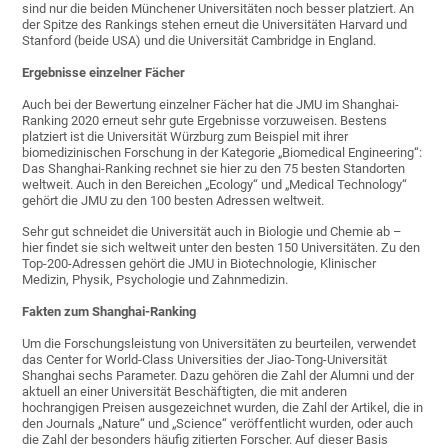
sind nur die beiden Münchener Universitäten noch besser platziert. An
der Spitze des Rankings stehen erneut die Universitäten Harvard und
Stanford (beide USA) und die Universität Cambridge in England.
Ergebnisse einzelner Fächer
Auch bei der Bewertung einzelner Fächer hat die JMU im Shanghai-
Ranking 2020 erneut sehr gute Ergebnisse vorzuweisen. Bestens
platziert ist die Universität Würzburg zum Beispiel mit ihrer
biomedizinischen Forschung in der Kategorie „Biomedical Engineering“:
Das Shanghai-Ranking rechnet sie hier zu den 75 besten Standorten
weltweit. Auch in den Bereichen „Ecology“ und „Medical Technology“
gehört die JMU zu den 100 besten Adressen weltweit.
Sehr gut schneidet die Universität auch in Biologie und Chemie ab –
hier findet sie sich weltweit unter den besten 150 Universitäten. Zu den
Top-200-Adressen gehört die JMU in Biotechnologie, Klinischer
Medizin, Physik, Psychologie und Zahnmedizin.
Fakten zum Shanghai-Ranking
Um die Forschungsleistung von Universitäten zu beurteilen, verwendet
das Center for World-Class Universities der Jiao-Tong-Universität
Shanghai sechs Parameter. Dazu gehören die Zahl der Alumni und der
aktuell an einer Universität Beschäftigten, die mit anderen
hochrangigen Preisen ausgezeichnet wurden, die Zahl der Artikel, die in
den Journals „Nature“ und „Science“ veröffentlicht wurden, oder auch
die Zahl der besonders häufig zitierten Forscher. Auf dieser Basis