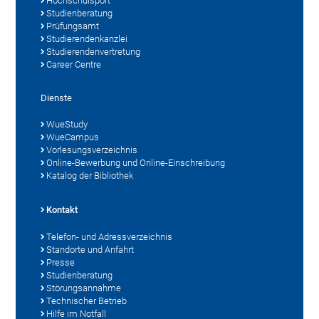
Hochschulsport
Studienberatung
Prüfungsamt
Studierendenkanzlei
Studierendenvertretung
Career Centre
Dienste
WueStudy
WueCampus
Vorlesungsverzeichnis
Online-Bewerbung und Online-Einschreibung
Katalog der Bibliothek
Kontakt
Telefon- und Adressverzeichnis
Standorte und Anfahrt
Presse
Studienberatung
Störungsannahme
Technischer Betrieb
Hilfe im Notfall