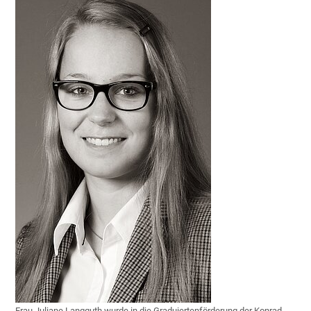
Frau Juliane Langguth wurde in die Graduiertenförderung der Konrad-