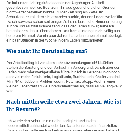
Da hat unser Lieblingskäseladen in der Augsburger Altstadt
geschlossen, weil die Besitzerin ihn aus gesundheitlichen Gründen
nicht weiter betreiben konnte. Zu der Zeit hing ein Zettel im
Schaufenster, mit dem sie jemanden suchte, der den Laden weiterführt.
Da ich sowieso schon seit einiger Zeit eine berufliche Neuorientierung
suchte und es total schade fand, dass der Laden zu war, habe ich
beschlossen, ihn zu übernehmen. Das kam allerdings nicht völlig aus
heiterem Himmel. Vor ein paar Jahren hatte ich schon einmal überlegt,
ein paar Stunden in der Woche in dem Laden mitzuarbeiten.
Wie sieht Ihr Berufsalltag aus?
Der Arbeitsalltag ist vor allem sehr abwechslungsreich! Natürlich
stehen die Beratung und der Verkauf im Vordergrund. Da ich aber den
Laden mehr oder weniger alleine führe, bin ich in Personalunion noch
sehr viel mehr: Einkäuferin, Logistikerin, Buchhalterin, Chefin von drei
Mini-/Midi-Jobbern, Problemlöserin, Putzfrau, etc.pp. Auch in einem
kleinen Laden fällt so viel Unterschiedliches an, dass es nie langweilig
wird.
Nach mittlerweile etwa zwei Jahren: Wie ist
Ihr Resumé?
Ich würde den Schritt in die Selbständigkeit und in den
Lebensmittelfachhandel wieder tun. Natürlich ist da ein finanzielles
Risiko und es hätte auch schiefgehen können. Aber generell habe ich