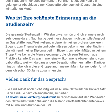
des Blauschimmelkäses harmoniert. Für mich ist dieses Paar ein
gelungener Abschluss einer Käseplatte oder auch ein Dessert in einem
winterlichen Menü.
Was ist Ihre schönste Erinnerung an die
Studienzeit?
Die gesamte Studienzeit in Würzburg war schön und ich erinnere mich
sehr gerne daran. Nachhaltig beeinflusst haben mich das tolle Angebot
an Gaststätten und Weinkellern, in denen ich einen professionelleren
Zugang zum Thema Wein und gutem Essen bekommen habe. Und ich
bin während meiner Diplomarbeit im Biozentrum jeden Mittag mit einem
Trupp Physiker in die Mensa gegangen, die ich zum Teil noch aus
Praktika kannte. Das war immer eine willkommene Abwechslung vom
Laboralltag, weil wir da ganz andere Gesprächsthemen hatten. Darüber
hinaus habe ich in dieser Gruppe auch meinen Mann kennengelernt, mit
dem ich schon 30 Jahre zusammen bin.
Vielen Dank für das Gespräch!
Sie sind selbst noch nicht Mitglied im Alumni-Netzwerk der Universität?
Dann sind Sie herzlich eingeladen, sich über
www.uni-wuerzburg.de/alumni/
zu registrieren! Auf den Webseiten
des Netzwerks finden Sie auch die bislang veröffentlichten Interviews
mit Alumni und Alumnae der JMU.