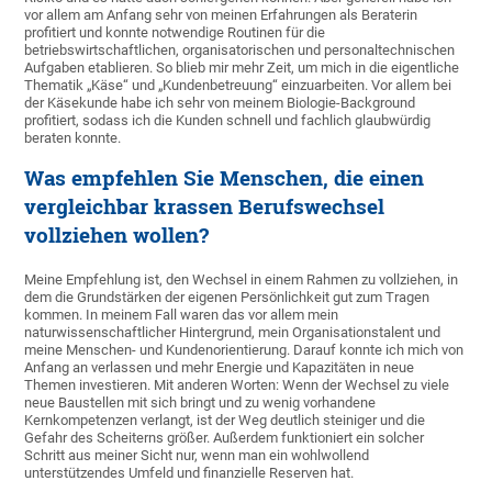
vor allem am Anfang sehr von meinen Erfahrungen als Beraterin
profitiert und konnte notwendige Routinen für die
betriebswirtschaftlichen, organisatorischen und personaltechnischen
Aufgaben etablieren. So blieb mir mehr Zeit, um mich in die eigentliche
Thematik „Käse“ und „Kundenbetreuung“ einzuarbeiten. Vor allem bei
der Käsekunde habe ich sehr von meinem Biologie-Background
profitiert, sodass ich die Kunden schnell und fachlich glaubwürdig
beraten konnte.
Was empfehlen Sie Menschen, die einen
vergleichbar krassen Berufswechsel
vollziehen wollen?
Meine Empfehlung ist, den Wechsel in einem Rahmen zu vollziehen, in
dem die Grundstärken der eigenen Persönlichkeit gut zum Tragen
kommen. In meinem Fall waren das vor allem mein
naturwissenschaftlicher Hintergrund, mein Organisationstalent und
meine Menschen- und Kundenorientierung. Darauf konnte ich mich von
Anfang an verlassen und mehr Energie und Kapazitäten in neue
Themen investieren. Mit anderen Worten: Wenn der Wechsel zu viele
neue Baustellen mit sich bringt und zu wenig vorhandene
Kernkompetenzen verlangt, ist der Weg deutlich steiniger und die
Gefahr des Scheiterns größer. Außerdem funktioniert ein solcher
Schritt aus meiner Sicht nur, wenn man ein wohlwollend
unterstützendes Umfeld und finanzielle Reserven hat.