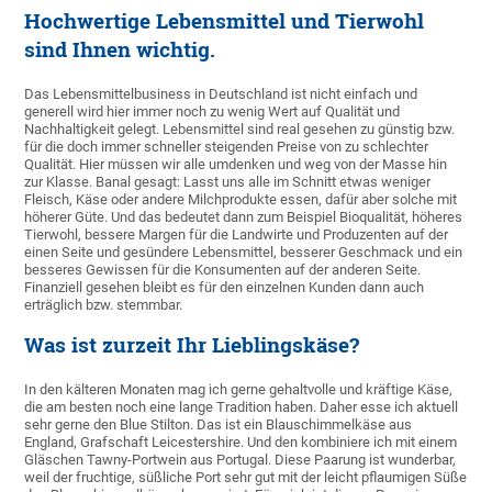
Hochwertige Lebensmittel und Tierwohl
sind Ihnen wichtig.
Das Lebensmittelbusiness in Deutschland ist nicht einfach und
generell wird hier immer noch zu wenig Wert auf Qualität und
Nachhaltigkeit gelegt. Lebensmittel sind real gesehen zu günstig bzw.
für die doch immer schneller steigenden Preise von zu schlechter
Qualität. Hier müssen wir alle umdenken und weg von der Masse hin
zur Klasse. Banal gesagt: Lasst uns alle im Schnitt etwas weniger
Fleisch, Käse oder andere Milchprodukte essen, dafür aber solche mit
höherer Güte. Und das bedeutet dann zum Beispiel Bioqualität, höheres
Tierwohl, bessere Margen für die Landwirte und Produzenten auf der
einen Seite und gesündere Lebensmittel, besserer Geschmack und ein
besseres Gewissen für die Konsumenten auf der anderen Seite.
Finanziell gesehen bleibt es für den einzelnen Kunden dann auch
erträglich bzw. stemmbar.
Was ist zurzeit Ihr Lieblingskäse?
In den kälteren Monaten mag ich gerne gehaltvolle und kräftige Käse,
die am besten noch eine lange Tradition haben. Daher esse ich aktuell
sehr gerne den Blue Stilton. Das ist ein Blauschimmelkäse aus
England, Grafschaft Leicestershire. Und den kombiniere ich mit einem
Gläschen Tawny-Portwein aus Portugal. Diese Paarung ist wunderbar,
weil der fruchtige, süßliche Port sehr gut mit der leicht pflaumigen Süße