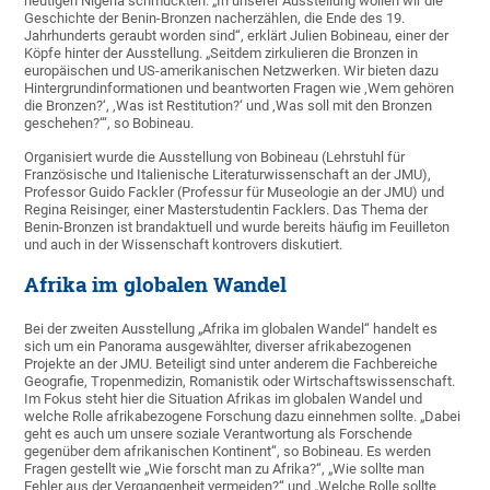
heutigen Nigeria schmückten. „In unserer Ausstellung wollen wir die
Geschichte der Benin-Bronzen nacherzählen, die Ende des 19.
Jahrhunderts geraubt worden sind“, erklärt Julien Bobineau, einer der
Köpfe hinter der Ausstellung. „Seitdem zirkulieren die Bronzen in
europäischen und US-amerikanischen Netzwerken. Wir bieten dazu
Hintergrundinformationen und beantworten Fragen wie ‚Wem gehören
die Bronzen?‘, ‚Was ist Restitution?‘ und ‚Was soll mit den Bronzen
geschehen?‘“, so Bobineau.
Organisiert wurde die Ausstellung von Bobineau (Lehrstuhl für
Französische und Italienische Literaturwissenschaft an der JMU),
Professor Guido Fackler (Professur für Museologie an der JMU) und
Regina Reisinger, einer Masterstudentin Facklers. Das Thema der
Benin-Bronzen ist brandaktuell und wurde bereits häufig im Feuilleton
und auch in der Wissenschaft kontrovers diskutiert.
Afrika im globalen Wandel
Bei der zweiten Ausstellung „Afrika im globalen Wandel“ handelt es
sich um ein Panorama ausgewählter, diverser afrikabezogenen
Projekte an der JMU. Beteiligt sind unter anderem die Fachbereiche
Geografie, Tropenmedizin, Romanistik oder Wirtschaftswissenschaft.
Im Fokus steht hier die Situation Afrikas im globalen Wandel und
welche Rolle afrikabezogene Forschung dazu einnehmen sollte. „Dabei
geht es auch um unsere soziale Verantwortung als Forschende
gegenüber dem afrikanischen Kontinent“, so Bobineau. Es werden
Fragen gestellt wie „Wie forscht man zu Afrika?“, „Wie sollte man
Fehler aus der Vergangenheit vermeiden?“ und „Welche Rolle sollte