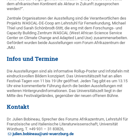
dem afrikanischen Kontinent als Akteur in Zukunft zugesprochen
werden?“.
Zentrale Organisatoren der Ausstellung sind die Verantwortlichen des
Projekts WASCAL-DE-Coop am Lehrstuhl für Fernerkundung, Michael
Thiel und Sarah Schönbrodt-Stitt, die eng mit dem Forschungs- und
Capacity Building Zentrum WASCAL (West African Science Service
Center on Climate Change and Adapted Land Use) zusammenarbeiten.
Gefördert wurden beide Ausstellungen vom Forum Afrikazentrum der
JMU.
Infos und Termine
Die Ausstellungen sind als informative Rollup-Poster und Infotafeln mit
eindrucksvollen Bildern konzipiert. Das Universitätszelt hat an allen
Festival-Tagen von 11 bis 19 Uhr geöffnet. Jeden Tag gibt es um 13.15
Uhr eine kommentierte Führung durch die beiden Ausstellungen mit
weiteren Hintergrundinformationen. Das Universitätszelt liegt in der
Mitte des Festivalgeländes, gegenüber der neuen offenen Bühne.
Kontakt
Dr. Julien Bobineau, Sprecher des Forums Afrikazentrum, Lehrstuhl für
Französische und Italienische Literaturwissenschaft, Universität
Würzburg, T. +49 931 – 31 83826,
julien.bobineau@uni-wuerzburg.de