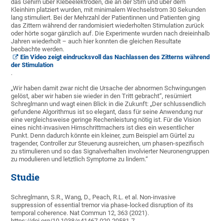
das Gehirn über Klebeelektroden, die an der Stirn und über dem
Kleinhirn platziert wurden, mit minimalem Wechselstrom 30 Sekunden
lang stimuliert. Bei der Mehrzahl der Patientinnen und Patienten ging
das Zittern während der randomisiert wiederholten Stimulation zurück
oder hörte sogar gänzlich auf. Die Experimente wurden nach dreieinhalb
Jahren wiederholt – auch hier konnten die gleichen Resultate
beobachte werden.
Ein Video zeigt eindrucksvoll das Nachlassen des Zitterns während
der Stimulation
.
„Wir haben damit zwar nicht die Ursache der abnormen Schwingungen
gelöst, aber wir haben sie wieder in den Tritt gebracht“, resümiert
Schreglmann und wagt einen Blick in die Zukunft: „Der schlussendlich
gefundene Algorithmus ist so elegant, dass für seine Anwendung nur
eine vergleichsweise geringe Rechenleistung nötig ist. Für die Vision
eines nicht-invasiven Hirnschrittmachers ist dies ein wesentlicher
Punkt. Denn dadurch könnte ein kleiner, zum Beispiel am Gürtel zu
tragender, Controller zur Steuerung ausreichen, um phasen-spezifisch
zu stimulieren und so das Signalverhalten involvierter Neuronengruppen
zu modulieren und letztlich Symptome zu lindern.“
Studie
Schreglmann, S.R., Wang, D., Peach, R.L. et al. Non-invasive
suppression of essential tremor via phase-locked disruption of its
temporal coherence. Nat Commun 12, 363 (2021).
https://doi.org/10.1038/s41467-020-20581-7