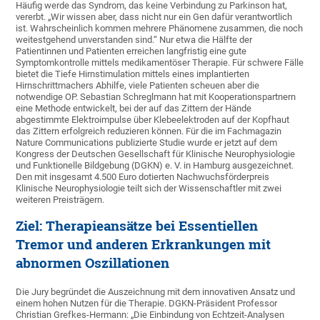
Häufig werde das Syndrom, das keine Verbindung zu Parkinson hat,
vererbt. „Wir wissen aber, dass nicht nur ein Gen dafür verantwortlich
ist. Wahrscheinlich kommen mehrere Phänomene zusammen, die noch
weitestgehend unverstanden sind.“ Nur etwa die Hälfte der
Patientinnen und Patienten erreichen langfristig eine gute
Symptomkontrolle mittels medikamentöser Therapie. Für schwere Fälle
bietet die Tiefe Hirnstimulation mittels eines implantierten
Hirnschrittmachers Abhilfe, viele Patienten scheuen aber die
notwendige OP. Sebastian Schreglmann hat mit Kooperationspartnern
eine Methode entwickelt, bei der auf das Zittern der Hände
abgestimmte Elektroimpulse über Klebeelektroden auf der Kopfhaut
das Zittern erfolgreich reduzieren können. Für die im Fachmagazin
Nature Communications publizierte Studie wurde er jetzt auf dem
Kongress der Deutschen Gesellschaft für Klinische Neurophysiologie
und Funktionelle Bildgebung (DGKN) e. V. in Hamburg ausgezeichnet.
Den mit insgesamt 4.500 Euro dotierten Nachwuchsförderpreis
Klinische Neurophysiologie teilt sich der Wissenschaftler mit zwei
weiteren Preisträgern.
Ziel: Therapieansätze bei Essentiellen
Tremor und anderen Erkrankungen mit
abnormen Oszillationen
Die Jury begründet die Auszeichnung mit dem innovativen Ansatz und
einem hohen Nutzen für die Therapie. DGKN-Präsident Professor
Christian Grefkes-Hermann: „Die Einbindung von Echtzeit-Analysen