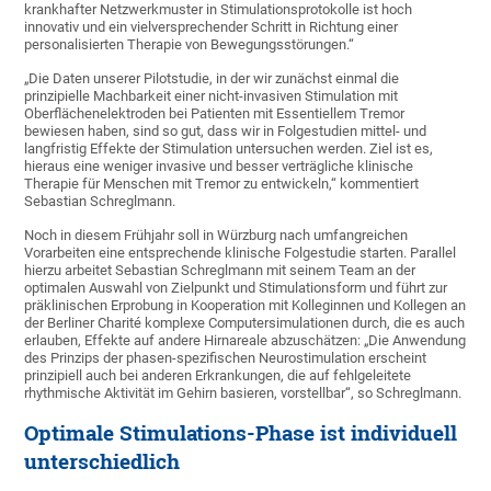
krankhafter Netzwerkmuster in Stimulationsprotokolle ist hoch
innovativ und ein vielversprechender Schritt in Richtung einer
personalisierten Therapie von Bewegungsstörungen.“
„Die Daten unserer Pilotstudie, in der wir zunächst einmal die
prinzipielle Machbarkeit einer nicht-invasiven Stimulation mit
Oberflächenelektroden bei Patienten mit Essentiellem Tremor
bewiesen haben, sind so gut, dass wir in Folgestudien mittel- und
langfristig Effekte der Stimulation untersuchen werden. Ziel ist es,
hieraus eine weniger invasive und besser verträgliche klinische
Therapie für Menschen mit Tremor zu entwickeln,“ kommentiert
Sebastian Schreglmann.
Noch in diesem Frühjahr soll in Würzburg nach umfangreichen
Vorarbeiten eine entsprechende klinische Folgestudie starten. Parallel
hierzu arbeitet Sebastian Schreglmann mit seinem Team an der
optimalen Auswahl von Zielpunkt und Stimulationsform und führt zur
präklinischen Erprobung in Kooperation mit Kolleginnen und Kollegen an
der Berliner Charité komplexe Computersimulationen durch, die es auch
erlauben, Effekte auf andere Hirnareale abzuschätzen: „Die Anwendung
des Prinzips der phasen-spezifischen Neurostimulation erscheint
prinzipiell auch bei anderen Erkrankungen, die auf fehlgeleitete
rhythmische Aktivität im Gehirn basieren, vorstellbar“, so Schreglmann.
Optimale Stimulations-Phase ist individuell
unterschiedlich