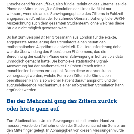
Entscheidend für den Effekt, also für die Reduktion des Zitterns, sei die
Phase der Stimulation. „Die Stimulation der Hirnaktivität ist nur
wirksam, wenn sie an die Schwingungsphase des Zitterns in Echtzeit
angepasst wird“, erklärt der forschende Oberarzt. Daher gilt die DGKN-
Auszeichnung auch dem gesamten Studienteam, ohne welches diese
Studie nicht möglich gewesen wäre.
So hat zum Beispiel Dr. Nir Grossmann aus London für die exakte,
angepasste Ansteuerung des Stimulators einen neuartigen
mathematischen Algorithmus entwickelt. Die Herausforderung dabei
war die Überwindung des Gibbs’schen Phänomens, das die
Berechnung der exakten Phase einer Schwingung in Echtzeit bis dato
unmöglich gemacht hatte. Die komplexe statistische Signal-
Auswertung hat der Mathematiker Dr. Robert Peach mittels
maschinellen Lernens ermöglicht. Durch diese Analysen kann
vorhergesagt werden, welche Form von Zittern die Stimulation
beeinflussen kann, also welcher Patient darauf anspricht, und der
zugrundeliegende Mechanismus einer erfolgreichen Stimulation kann
ergründet werden.
Bei der Mehrzahl ging das Zittern zurück
oder hörte ganz auf
Zum Studienablauf: Um die Bewegungen der zitternden Hand zu
messen, wurde den Teilnehmenden der Studie zunächst ein Sensor um
den Mittelfinger gelegt. In Abhängigkeit von diesen Messungen wurde