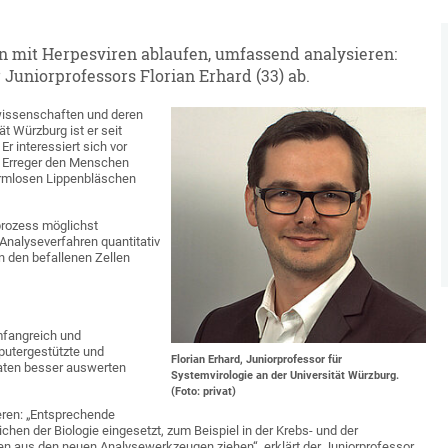
on mit Herpesviren ablaufen, umfassend analysieren:
 Juniorprofessors Florian Erhard (33) ab.
rwissenschaften und deren
t Würzburg ist er seit
r interessiert sich vor
e Erreger den Menschen
harmlosen Lippenbläschen
prozess möglichst
nalyseverfahren quantitativ
n den befallenen Zellen
mfangreich und
mputergestützte und
Florian Erhard, Juniorprofessor für
Daten besser auswerten
Systemvirologie an der Universität Würzburg.
(Foto: privat)
eren: „Entsprechende
chen der Biologie eingesetzt, zum Beispiel in der Krebs- und der
n aus den neuen Analysewerkzeugen ziehen“, erklärt der Juniorprofessor.