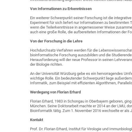
Von Informationen zu Erkenntnissen
Ein weiterer Schwerpunkt seiner Forschung ist die integrativ
Experiment für sich liefert nur Informationen zu bestimmten T
wenn die Teilerkenntnisse in angemessener Weise zusammenge
auch eine große Rolle, die aufbereiteten Informationen der
Von der Forschung in die Lehre
Hochdurchsatz-Verfahren werden für die Lebenswissenschaften
bioinformatische Forschung auszubilden und die Studierende
Herausforderung will der neue Professor in seinen Lehrveran
der Biologie richten.
An der Universität Würzburg gebe es ein hervorragendes Umfel
wichtige Rolle. Ein bedeutender Schwerpunkt liege außerd
Informatik, zum Beispiel mit effizienten Algorithmen, Parall
Werdegang von Florian Erhard
Florian Erhard, 1983 in Schongau in Oberbayern geboren, gin
München. Seine Doktorarbeit machte er 2014 an der LMU, dort
Bioinformatik tätig. Zum 1. November 2016 wechselte er als J
Kontakt
Prof. Dr. Florian Erhard, Institut für Virologie und Immunbiolo