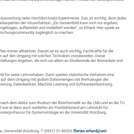
e Auswertung vieler Hochdurchsatz-Experimente. Das ist wichtig, denn jedes
eilaspekten der Virusinfektion. „Ein Gesamtbild kann sich nur ergeben,
tragen, aufbereitet und modelliert werden“, so Erhard. Hier spiele es
 Forschungscommunity zugänglich zu machen.
 immer attraktiver. Darum ist es auch wichtig, Fachkräfte für die
n auf den Umgang mit solchen Techniken vorzubereiten. Diese
staltungen angehen, die sich vor allem an Studierende der Biomedizin und
d für seine Lehrvorhaben. Darin spielen statistische Verfahren eine
em auf dem Umgang mit großen Datenmengen mit Werkzeugen der
elisierung, Datenbanken, Machine Learning und Softwareentwicklung.
g nach dem Abitur zum Studium der Bioinformatik an die LMU und an die TU
 war er dann auch weiterhin als Postdoktorand am Lehrstuhl für
uniorprofessor für Systemvirologie an die Universität Würzburg.
gie, Universität Würzburg, T (0931) 31-86523,
florian.erhard@uni-