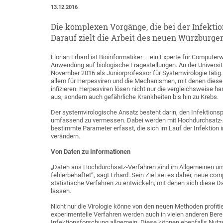
13.12.2016
Die komplexen Vorgänge, die bei der Infekti
Darauf zielt die Arbeit des neuen Würzburger
Florian Erhard ist Bioinformatiker – ein Experte für Compute
Anwendung auf biologische Fragestellungen. An der Universitä
November 2016 als Juniorprofessor für Systemvirologie tätig. E
allem für Herpesviren und die Mechanismen, mit denen dies
infizieren. Herpesviren lösen nicht nur die vergleichsweise 
aus, sondern auch gefährliche Krankheiten bis hin zu Krebs.
Der systemvirologische Ansatz besteht darin, den Infektions
umfassend zu vermessen. Dabei werden mit Hochdurchsatz-A
bestimmte Parameter erfasst, die sich im Lauf der Infektion i
verändern.
Von Daten zu Informationen
„Daten aus Hochdurchsatz-Verfahren sind im Allgemeinen u
fehlerbehaftet“, sagt Erhard. Sein Ziel sei es daher, neue co
statistische Verfahren zu entwickeln, mit denen sich diese 
lassen.
Nicht nur die Virologie könne von den neuen Methoden profiti
experimentelle Verfahren werden auch in vielen anderen Berei
Infektionsforschung allgemein. Diese können ebenfalls Nutze