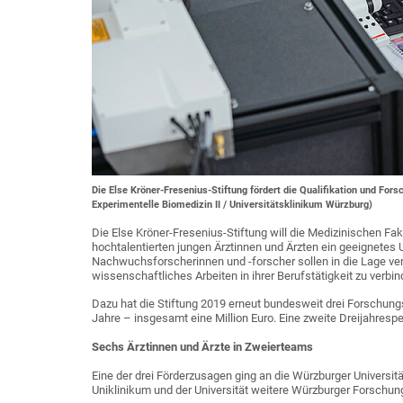
Die Else Kröner-Fresenius-Stiftung fördert die Qualifikation und Fors
Experimentelle Biomedizin II / Universitätsklinikum Würzburg)
Die Else Kröner-Fresenius-Stiftung will die Medizinischen Fa
hochtalentierten jungen Ärztinnen und Ärzten ein geeignetes 
Nachwuchsforscherinnen und -forscher sollen in die Lage vers
wissenschaftliches Arbeiten in ihrer Berufstätigkeit zu verbin
Dazu hat die Stiftung 2019 erneut bundesweit drei Forschungs
Jahre – insgesamt eine Million Euro. Eine zweite Dreijahresper
Sechs Ärztinnen und Ärzte in Zweierteams
Eine der drei Förderzusagen ging an die Würzburger Univers
Uniklinikum und der Universität weitere Würzburger Forschung