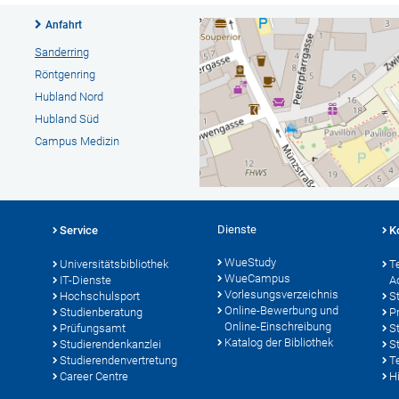
Anfahrt
Sanderring
Röntgenring
Hubland Nord
Hubland Süd
Campus Medizin
Dienste
Service
K
WueStudy
Universitätsbibliothek
T
WueCampus
IT-Dienste
A
Vorlesungsverzeichnis
Hochschulsport
S
Online-Bewerbung und
Studienberatung
P
Online-Einschreibung
Prüfungsamt
S
Katalog der Bibliothek
Studierendenkanzlei
S
Studierendenvertretung
T
Career Centre
Hi