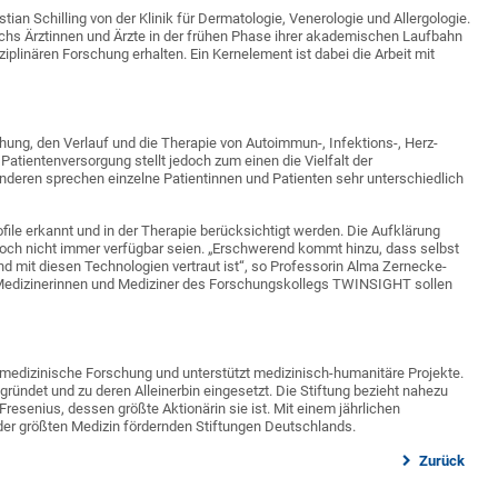
ian Schilling von der Klinik für Dermatologie, Venerologie und Allergologie.
sechs Ärztinnen und Ärzte in der frühen Phase ihrer akademischen Laufbahn
ziplinären Forschung erhalten. Ein Kernelement ist dabei die Arbeit mit
hung, den Verlauf und die Therapie von Autoimmun-, Infektions-, Herz-
 Patientenversorgung stellt jedoch zum einen die Vielfalt der
eren sprechen einzelne Patientinnen und Patienten sehr unterschiedlich
ile erkannt und in der Therapie berücksichtigt werden. Die Aufklärung
noch nicht immer verfügbar seien. „Erschwerend kommt hinzu, dass selbst
nd mit diesen Technologien vertraut ist“, so Professorin Alma Zernecke-
s Medizinerinnen und Mediziner des Forschungskollegs TWINSIGHT sollen
e medizinische Forschung und unterstützt medizinisch-humanitäre Projekte.
ründet und zu deren Alleinerbin eingesetzt. Die Stiftung bezieht nahezu
resenius, dessen größte Aktionärin sie ist. Mit einem jährlichen
e der größten Medizin fördernden Stiftungen Deutschlands.
Zurück