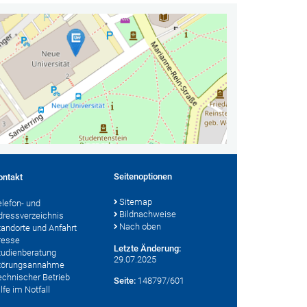
Seitenoptionen
ontakt
Sitemap
elefon- und
Bildnachweise
dressverzeichnis
Nach oben
tandorte und Anfahrt
resse
Letzte Änderung:
tudienberatung
29.07.2025
törungsannahme
echnischer Betrieb
Seite:
148797/601
lfe im Notfall