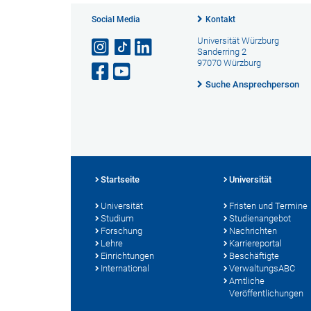
Social Media
Kontakt
Universität Würzburg
Sanderring 2
97070 Würzburg
Suche Ansprechperson
Startseite
Universität
Universität
Fristen und Termine
Studium
Studienangebot
Forschung
Nachrichten
Lehre
Karriereportal
Einrichtungen
Beschäftigte
International
VerwaltungsABC
Amtliche
Veröffentlichungen