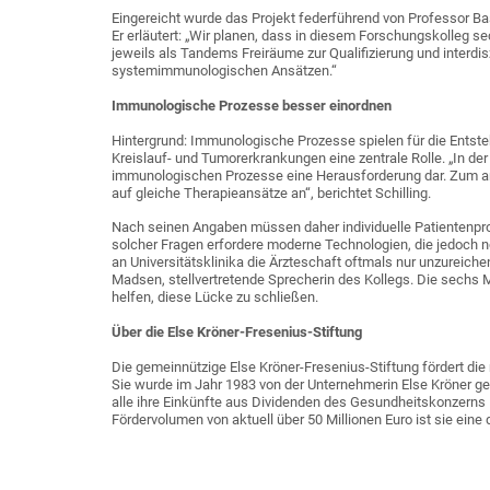
Eingereicht wurde das Projekt federführend von Professor Bast
Er erläutert: „Wir planen, dass in diesem Forschungskolleg 
jeweils als Tandems Freiräume zur Qualifizierung und interdis
systemimmunologischen Ansätzen.“
Immunologische Prozesse besser einordnen
Hintergrund: Immunologische Prozesse spielen für die Entste
Kreislauf- und Tumorerkrankungen eine zentrale Rolle. „In der
immunologischen Prozesse eine Herausforderung dar. Zum and
auf gleiche Therapieansätze an“, berichtet Schilling.
Nach seinen Angaben müssen daher individuelle Patientenprof
solcher Fragen erfordere moderne Technologien, die jedoch 
an Universitätsklinika die Ärzteschaft oftmals nur unzureiche
Madsen, stellvertretende Sprecherin des Kollegs. Die sech
helfen, diese Lücke zu schließen.
Über die Else Kröner-Fresenius-Stiftung
Die gemeinnützige Else Kröner-Fresenius-Stiftung fördert di
Sie wurde im Jahr 1983 von der Unternehmerin Else Kröner geg
alle ihre Einkünfte aus Dividenden des Gesundheitskonzerns F
Fördervolumen von aktuell über 50 Millionen Euro ist sie ein