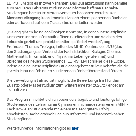
EET4STEM gibt es in zwei Varianten: Das
Zusatzstudium
kann parallel
zum regulären Lehramtsstudium oder informatikaffinen Bachelor-
Studiengang bereits im vierten Semester begonnen werden. Der
Masterstudiengang
kann konsekutiv nach einem passenden Bachelor
oder aufbauend auf dem Zusatzstudium studiert werden.
„Bislang gibt es keine schlüssigen Konzepte, in denen interdisziplinäre
Kompetenzen von Informatik-affinen Studierenden und solchen des
Lehramts gezielt und projektorientiert gefördert werden“, sagt
Professor Thomas Trefzger, Leiter des MIND-Centers der JMU (das
den Studiengang als Verbund der Fachdidaktiken Biologie, Chemie,
Mathematik, Informatik und Physik ins Leben gerufen hat) und
Sprecher des neuen Studiengangs. EET4STEM schließe diese Lücke,
indem es eine interdisziplinäre Studienangebotsstruktur schafft, die die
jeweils leistungsfähigsten Studierenden fächerübergreifend fördert.
Die Bewerbung ist ab sofort möglich; die
Bewerbungsfrist
für das
Zusatz- oder Masterstudium zum Wintersemester 2026/27 endet am
15. Juli 2026.
Das Programm richtet sich an besonders begabte und leistungsfähige
Studierende des Lehramts an Gymnasien mit mindestens einem MINT-
Fach sowie an Studierende mit einem mit sehr gutem Erfolg
absolvierten Bachelorabschluss aus Informatik und informatiknahen
Studiengängen.
Weiterführende Informationen gibt es
hier