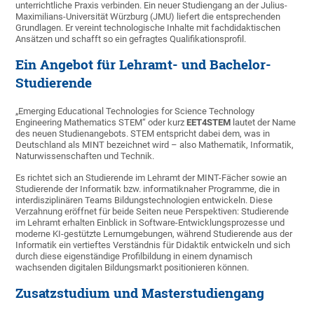
unterrichtliche Praxis verbinden. Ein neuer Studiengang an der Julius-
Maximilians-Universität Würzburg (JMU) liefert die entsprechenden
Grundlagen. Er vereint technologische Inhalte mit fachdidaktischen
Ansätzen und schafft so ein gefragtes Qualifikationsprofil.
Ein Angebot für Lehramt- und Bachelor-
Studierende
„Emerging Educational Technologies for Science Technology
Engineering Mathematics STEM“ oder kurz
EET4STEM
lautet der Name
des neuen Studienangebots. STEM entspricht dabei dem, was in
Deutschland als MINT bezeichnet wird – also Mathematik, Informatik,
Naturwissenschaften und Technik.
Es richtet sich an Studierende im Lehramt der MINT-Fächer sowie an
Studierende der Informatik bzw. informatiknaher Programme, die in
interdisziplinären Teams Bildungstechnologien entwickeln. Diese
Verzahnung eröffnet für beide Seiten neue Perspektiven: Studierende
im Lehramt erhalten Einblick in Software-Entwicklungsprozesse und
moderne KI-gestützte Lernumgebungen, während Studierende aus der
Informatik ein vertieftes Verständnis für Didaktik entwickeln und sich
durch diese eigenständige Profilbildung in einem dynamisch
wachsenden digitalen Bildungsmarkt positionieren können.
Zusatzstudium und Masterstudiengang