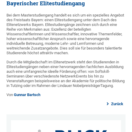
Bayerischer Elitestudiengang
Bei dem Masterstudiengang handelt es sich um ein spezielles Angebot
des Freistaats Bayern: einen Elitestudiengang unter dem Dach des
Elitenetzwerks Bayern. Elitestudiengänge zeichnen sich durch eine
Reihe von Merkmalen aus: Exzellenz der beteiligten
Wissenschaftlerinnen und Wissenschaftler, innovative Themenfelder,
hoher wissenschaftlicher Anspruch sowie eine hervorragende
individuelle Betreuung, moderne Lehr- und Lernformen und
weitreichende Zusatzangebote. Dies soll sie für besonders talentierte
Studierende höchst attraktiv machen.
Durch die Mitgliedschaft im Elitenetzwerk steht den Studierenden in
Elitestudiengängen neben einer hervorragenden fachlichen Ausbildung
auch eine umfangreiche ideelle Förderung offen: von Softskill-
Seminaren über verschiedenste Netzwerk­Events bis hin zu
Veranstaltungen beispielsweise an der Akademie für politische Bildung
in Tutzing oder im Rahmen der Lindauer Nobelpreisträger­Tagung.
Von
Gunnar Bartsch
Zurück