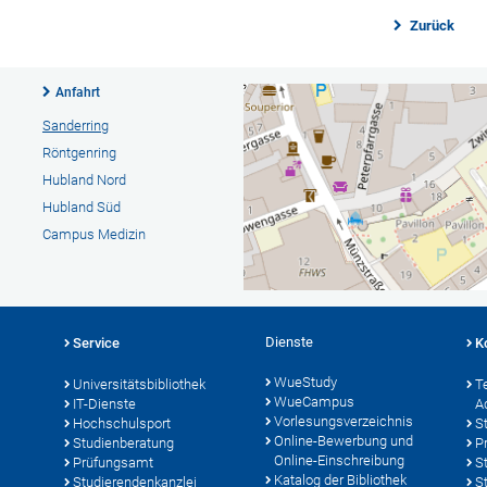
Zurück
Anfahrt
Sanderring
Röntgenring
Hubland Nord
Hubland Süd
Campus Medizin
Dienste
Service
K
WueStudy
Universitätsbibliothek
T
WueCampus
IT-Dienste
A
Vorlesungsverzeichnis
Hochschulsport
S
Online-Bewerbung und
Studienberatung
P
Online-Einschreibung
Prüfungsamt
S
Katalog der Bibliothek
Studierendenkanzlei
S