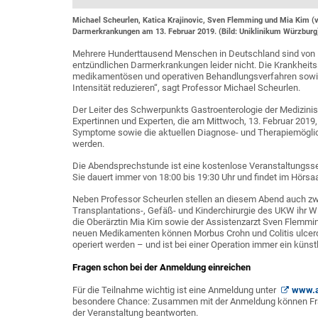
Michael Scheurlen, Katica Krajinovic, Sven Flemming und Mia Kim (v
Darmerkrankungen am 13. Februar 2019. (Bild: Uniklinikum Würzburg
Mehrere Hunderttausend Menschen in Deutschland sind von Mo
entzündlichen Darmerkrankungen leider nicht. Die Krankheit
medikamentösen und operativen Behandlungsverfahren sowie
Intensität reduzieren“, sagt Professor Michael Scheurlen.
Der Leiter des Schwerpunkts Gastroenterologie der Medizinisc
Expertinnen und Experten, die am Mittwoch, 13. Februar 2019, 
Symptome sowie die aktuellen Diagnose- und Therapiemöglic
werden.
Die Abendsprechstunde ist eine kostenlose Veranstaltungss
Sie dauert immer von 18:00 bis 19:30 Uhr und findet im Hörsaa
Neben Professor Scheurlen stellen an diesem Abend auch zwei Ä
Transplantations-, Gefäß- und Kinderchirurgie des UKW ihr Wis
die Oberärztin Mia Kim sowie der Assistenzarzt Sven Flemm
neuen Medikamenten können Morbus Crohn und Colitis ulce
operiert werden – und ist bei einer Operation immer ein kün
Fragen schon bei der Anmeldung einreichen
Für die Teilnahme wichtig ist eine Anmeldung unter
www.a
besondere Chance: Zusammen mit der Anmeldung können Frage
der Veranstaltung beantworten.