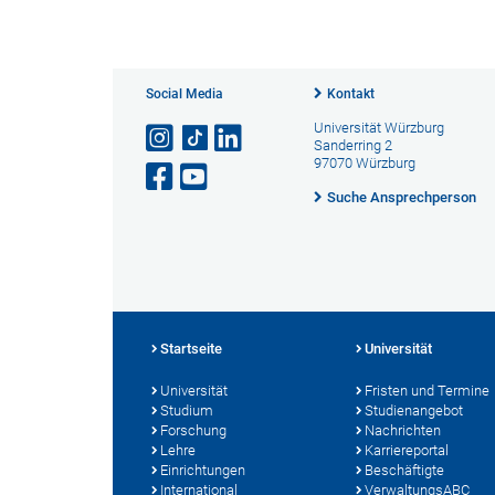
Social Media
Kontakt
Universität Würzburg
Sanderring 2
97070 Würzburg
Suche Ansprechperson
Startseite
Universität
Universität
Fristen und Termine
Studium
Studienangebot
Forschung
Nachrichten
Lehre
Karriereportal
Einrichtungen
Beschäftigte
International
VerwaltungsABC