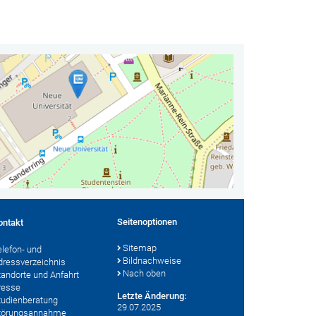
Seitenoptionen
ontakt
Sitemap
elefon- und
Bildnachweise
dressverzeichnis
Nach oben
tandorte und Anfahrt
resse
Letzte Änderung:
tudienberatung
29.07.2025
törungsannahme