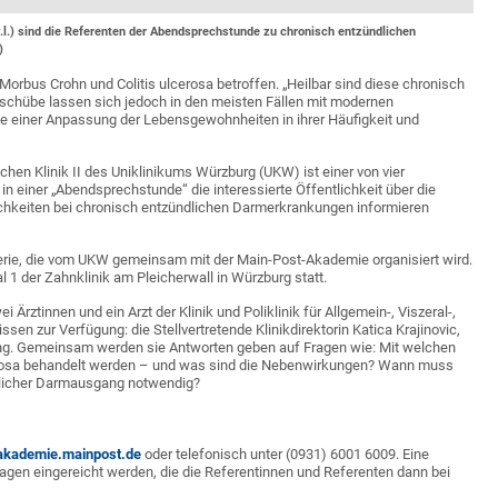
.l.) sind die Referenten der Abendsprechstunde zu chronisch entzündlichen
)
rbus Crohn und Colitis ulcerosa betroffen. „Heilbar sind diese chronisch
sschübe lassen sich jedoch in den meisten Fällen mit modernen
 einer Anpassung der Lebensgewohnheiten in ihrer Häufigkeit und
hen Klinik II des Uniklinikums Würzburg (UKW) ist einer von vier
in einer „Abendsprechstunde“ die interessierte Öffentlichkeit über die
hkeiten bei chronisch entzündlichen Darmerkrankungen informieren
erie, die vom UKW gemeinsam mit der Main-Post-Akademie organisiert wird.
l 1 der Zahnklinik am Pleicherwall in Würzburg statt.
rztinnen und ein Arzt der Klinik und Poliklinik für Allgemein-, Viszeral-,
sen zur Verfügung: die Stellvertretende Klinikdirektorin Katica Krajinovic,
ing. Gemeinsam werden sie Antworten geben auf Fragen wie: Mit welchen
rosa behandelt werden – und was sind die Nebenwirkungen? Wann muss
stlicher Darmausgang notwendig?
kademie.mainpost.de
oder telefonisch unter (0931) 6001 6009. Eine
n eingereicht werden, die die Referentinnen und Referenten dann bei