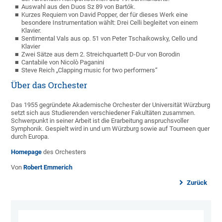
Auswahl aus den Duos Sz 89 von Bartók.
Kurzes Requiem von David Popper, der für dieses Werk eine
besondere Instrumentation wählt: Drei Celli begleitet von einem
Klavier.
Sentimental Vals aus op. 51 von Peter Tschaikowsky, Cello und
Klavier
Zwei Sätze aus dem 2. Streichquartett D-Dur von Borodin
Cantabile von Nicolò Paganini
Steve Reich „Clapping music for two performers“
Über das Orchester
Das 1955 gegründete Akademische Orchester der Universität Würzburg
setzt sich aus Studierenden verschiedener Fakultäten zusammen.
Schwerpunkt in seiner Arbeit ist die Erarbeitung anspruchsvoller
Symphonik. Gespielt wird in und um Würzburg sowie auf Tourneen quer
durch Europa.
Homepage
des Orchesters
Von
Robert Emmerich
Zurück