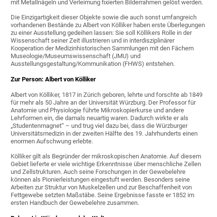
mit Metallnägeln und Verleimung fixierten Bilderrahmen gelöst werden.
Die Einzigartigkeit dieser Objekte sowie die auch sonst umfangreich
vorhandenen Bestände zu Albert von Kölliker haben erste Überlegungen
zu einer Ausstellung gedeihen lassen: Sie soll Köllikers Rolle in der
Wissenschaft seiner Zeit illustrieren und in interdisziplinärer
Kooperation der Medizinhistorischen Sammlungen mit den Fächern
Museologie/Museumswissenschaft (JMU) und
Ausstellungsgestaltung/Kommunikation (FHWS) entstehen.
Zur Person: Albert von Kölliker
Albert von Kölliker, 1817 in Zürich geboren, lehrte und forschte ab 1849
für mehr als 50 Jahre an der Universität Würzburg. Der Professor für
Anatomie und Physiologie führte Mikroskopierkurse und andere
Lehrformen ein, die damals neuartig waren. Dadurch wirkte er als
„Studentenmagnet“ – und trug viel dazu bei, dass die Würzburger
Universitätsmedizin in der zweiten Hälfte des 19. Jahrhunderts einen
enormen Aufschwung erlebte.
Kölliker gilt als Begründer der mikroskopischen Anatomie. Auf diesem
Gebiet lieferte er viele wichtige Erkenntnisse über menschliche Zellen
und Zellstrukturen. Auch seine Forschungen in der Gewebelehre
können als Pionierleistungen eingestuft werden. Besonders seine
Arbeiten zur Struktur von Muskelzellen und zur Beschaffenheit von
Fettgewebe setzten Maßstäbe. Seine Ergebnisse fasste er 1852 im
ersten Handbuch der Gewebelehre zusammen.