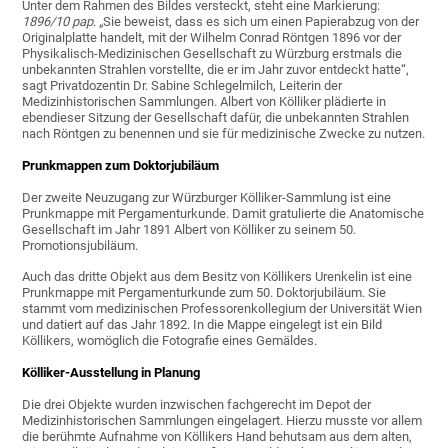
Unter dem Rahmen des Bildes versteckt, steht eine Markierung:
1896/10 pap
. „Sie beweist, dass es sich um einen Papierabzug von der
Originalplatte handelt, mit der Wilhelm Conrad Röntgen 1896 vor der
Physikalisch-Medizinischen Gesellschaft zu Würzburg erstmals die
unbekannten Strahlen vorstellte, die er im Jahr zuvor entdeckt hatte“,
sagt Privatdozentin Dr. Sabine Schlegelmilch, Leiterin der
Medizinhistorischen Sammlungen. Albert von Kölliker plädierte in
ebendieser Sitzung der Gesellschaft dafür, die unbekannten Strahlen
nach Röntgen zu benennen und sie für medizinische Zwecke zu nutzen.
Prunkmappen zum Doktorjubiläum
Der zweite Neuzugang zur Würzburger Kölliker-Sammlung ist eine
Prunkmappe mit Pergamenturkunde. Damit gratulierte die Anatomische
Gesellschaft im Jahr 1891 Albert von Kölliker zu seinem 50.
Promotionsjubiläum.
Auch das dritte Objekt aus dem Besitz von Köllikers Urenkelin ist eine
Prunkmappe mit Pergamenturkunde zum 50. Doktorjubiläum. Sie
stammt vom medizinischen Professorenkollegium der Universität Wien
und datiert auf das Jahr 1892. In die Mappe eingelegt ist ein Bild
Köllikers, womöglich die Fotografie eines Gemäldes.
Kölliker-Ausstellung in Planung
Die drei Objekte wurden inzwischen fachgerecht im Depot der
Medizinhistorischen Sammlungen eingelagert. Hierzu musste vor allem
die berühmte Aufnahme von Köllikers Hand behutsam aus dem alten,