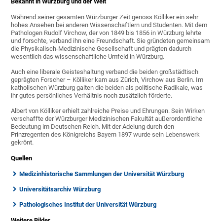
Bekannt in Würzburg und der Welt
Während seiner gesamten Würzburger Zeit genoss Kölliker ein sehr
hohes Ansehen bei anderen Wissenschaftlern und Studenten. Mit dem
Pathologen Rudolf Virchow, der von 1849 bis 1856 in Würzburg lehrte
und forschte, verband ihn eine Freundschaft. Sie gründeten gemeinsam
die Physikalisch-Medizinische Gesellschaft und prägten dadurch
wesentlich das wissenschaftliche Umfeld in Würzburg.
Auch eine liberale Geisteshaltung verband die beiden großstädtisch
geprägten Forscher – Kölliker kam aus Zürich, Virchow aus Berlin. Im
katholischen Würzburg galten die beiden als politische Radikale, was
ihr gutes persönliches Verhältnis noch zusätzlich förderte.
Albert von Kölliker erhielt zahlreiche Preise und Ehrungen. Sein Wirken
verschaffte der Würzburger Medizinischen Fakultät außerordentliche
Bedeutung im Deutschen Reich. Mit der Adelung durch den
Prinzregenten des Königreichs Bayern 1897 wurde sein Lebenswerk
gekrönt.
Quellen
Medizinhistorische Sammlungen der Universität Würzburg
Universitätsarchiv Würzburg
Pathologisches Institut der Universität Würzburg
Weitere Bilder