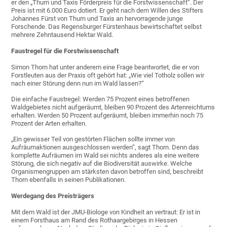
er den „Thurn und Taxis Förderpreis für die Forstwissenschaft“. Der
Preis ist mit 6.000 Euro dotiert. Er geht nach dem Willen des Stifters
Johannes Fürst von Thurn und Taxis an hervorragende junge
Forschende. Das Regensburger Fürstenhaus bewirtschaftet selbst
mehrere Zehntausend Hektar Wald.
Faustregel für die Forstwissenschaft
Simon Thorn hat unter anderem eine Frage beantwortet, die er von
Forstleuten aus der Praxis oft gehört hat: „Wie viel Totholz sollen wir
nach einer Störung denn nun im Wald lassen?“
Die einfache Faustregel: Werden 75 Prozent eines betroffenen
Waldgebietes nicht aufgeräumt, bleiben 90 Prozent des Artenreichtums
erhalten. Werden 50 Prozent aufgeräumt, bleiben immerhin noch 75
Prozent der Arten erhalten.
„Ein gewisser Teil von gestörten Flächen sollte immer von
Aufräumaktionen ausgeschlossen werden“, sagt Thorn. Denn das
komplette Aufräumen im Wald sei nichts anderes als eine weitere
Störung, die sich negativ auf die Biodiversität auswirke. Welche
Organismengruppen am stärksten davon betroffen sind, beschreibt
Thorn ebenfalls in seinen Publikationen.
Werdegang des Preisträgers
Mit dem Wald ist der JMU-Biologe von Kindheit an vertraut: Er ist in
einem Forsthaus am Rand des Rothaargebirges in Hessen