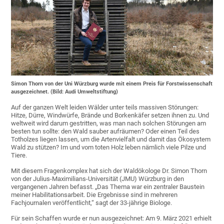
Simon Thorn von der Uni Würzburg wurde mit einem Preis für Forstwissenschaft
ausgezeichnet. (Bild: Audi Umweltstiftung)
Auf der ganzen Welt leiden Wälder unter teils massiven Störungen:
Hitze, Dürre, Windwürfe, Brände und Borkenkäfer setzen ihnen zu. Und
weltweit wird darum gestritten, was man nach solchen Störungen am
besten tun sollte: den Wald sauber aufräumen? Oder einen Teil des
Totholzes liegen lassen, um die Artenvielfalt und damit das Ökosystem
Wald zu stützen? Im und vom toten Holz leben nämlich viele Pilze und
Tiere.
Mit diesem Fragenkomplex hat sich der Waldökologe Dr. Simon Thorn
von der Julius-Maximilians-Universität (JMU) Würzburg in den
vergangenen Jahren befasst. „Das Thema war ein zentraler Baustein
meiner Habilitationsarbeit. Die Ergebnisse sind in mehreren
Fachjournalen veröffentlicht,“ sagt der 33-jährige Biologe.
Für sein Schaffen wurde er nun ausgezeichnet: Am 9. März 2021 erhielt