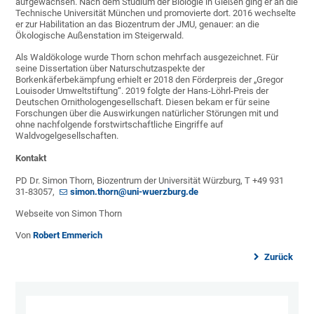
aufgewachsen. Nach dem Studium der Biologie in Gießen ging er an die
Technische Universität München und promovierte dort. 2016 wechselte
er zur Habilitation an das Biozentrum der JMU, genauer: an die
Ökologische Außenstation im Steigerwald.
Als Waldökologe wurde Thorn schon mehrfach ausgezeichnet. Für
seine Dissertation über Naturschutzaspekte der
Borkenkäferbekämpfung erhielt er 2018 den Förderpreis der „Gregor
Louisoder Umweltstiftung“. 2019 folgte der Hans-Löhrl-Preis der
Deutschen Ornithologengesellschaft. Diesen bekam er für seine
Forschungen über die Auswirkungen natürlicher Störungen mit und
ohne nachfolgende forstwirtschaftliche Eingriffe auf
Waldvogelgesellschaften.
Kontakt
PD Dr. Simon Thorn, Biozentrum der Universität Würzburg, T +49 931
31-83057,
simon.thorn@uni-wuerzburg.de
Webseite von Simon Thorn
Von
Robert Emmerich
Zurück