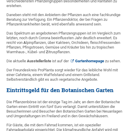
verschiedensten Pflanzengruppen Besonderheiten und Raritäten zu
erstehen.
Daneben steht mit den Anbietern der Pflanzen auch eine fachkundige
Beratung zur Verfügung. Ein Pflanzendoktor, der bei Fragen zu
Pflanzenkrankheiten berät, wird ebenfalls anwesend sein.
Das Spektrum an angebotenen Pflanzengruppen ist im Vergleich zum
letzten, noch durch Corona beeinflussten Jahr deutlich erweitert. Es
reicht von
A
lpinpflanzen, über Kakteen, Orchideen, fleischfressenden
Pflanzen, Pfingstrosen, Gemüse und Kräuter bis hin zu tropischen
Warmhaus-, Kübel- und
Z
itruspflanzen.
Die aktuelle
Ausstellerliste
ist auf der
Gartenhomepage
zu sehen.
Der Freundeskreis ProPlanta sorgt wieder für das leibliche Wohl mit
einer Cafeteria, einem Waffelstand und einem Grillstand.
Selbstverständlich gibt es auch vegetarische Angebote.
Eintrittsgeld für den Botanischen Garten
Die Pflanzenbörse ist der einzige Tag im Jahr, an dem der Botanische
Garten einen Eintritt von fünf Euro verlangt. Damit unterstützen die
Besucherinnen und Besucher den Botanischen Garten bei Neuanlagen
und Umgestaltungen im Freiland und in den Gewächshäusern.
Für Gäste, die mit dem Fahrrad kommen, ist ein spezieller
Fahrradparkplatz eingerichtet. Die klimafreundliche Anfahrt wird mit