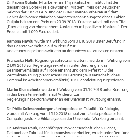
Dr.
Fabian Gutjahr,
Mitarbeiter am Physikalischen Institut, hat den
diesjährigen Gorter-Preis gewonnen. Mit dem Preis der Deutschen
Sektion der ISMRM e. V. und der DGMP werden Arbeiten auf dem
Gebiet der biomedizinischen Magnetresonanz ausgezeichnet. Fabian
Gutjahr bekam den Preis am 20.09.2018 für seine Arbeit mit dem Titel
„Darstellung von chemischem Austausch mit positivem Kontrast“. Der
Preis ist mit 1.000 Euro dotiert.
Ramona Haydu
wurde mit Wirkung vom 01.10.2018 unter Berufung in
das Beamtenverhältnis auf Widerruf zur
Regierungsinspektoranwärterin an der Universität Würzburg ernannt.
Franziska Huth
, Regierungssekretäranwärterin, wurde mit Wirkung vom
24.09.2018 zur Regierungssekretärin unter Berufung in das
Beamtenverhältnis auf Probe ernannt und dem Referat 4.3 der
Zentralverwaltung (Servicezentrum Personal; Wissenschaftliches
Personal im Arbeitnehmerverhältnis) zur Dienstleistung zugewiesen.
Martin Kleinschnitz
wurde mit Wirkung vom 01.10.2018 unter Berufung
in das Beamtenverhältnis auf Widerruf zum
Regierungsinspektoranwärter an der Universität Würzburg ernannt.
Dr.
Philip Kollmannsberger
, Juniorprofessor, Fakultät für Biologie,
wurde mit Wirkung vom 15.10.2018 erneut zum Juniorprofessor für
Computergestützte Bildanalyse an der Universität Würzburg ernannt.
Dr.
Andreas Rauh
, Beschäftigter im wissenschaftlichen Dienst,
Dekanat der Fakultät für Humanwissenschaften, wurde unter Berufung