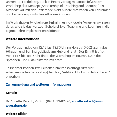
Universität Heidelberg, stellt in ihrem Vortrag mit anschließendem
Workshop das Konzept „Scholarship of Teaching and Learning“ als
Methode vor, mit der Dozierende nicht nur die Motivation von Lehrenden
und Lernenden positiv beeinflussen können.
Im Workshop entwickeln die Teilnehmer individuelle Vorgehensweisen
dafür, wie sie das Konzept Scholarship of Teaching and Learning in die
eigene Lehre implementieren können.
Weitere Informationen
Der Vortrag findet von 12:15 bis 13:30 Uhr im Hörsaal 0.002, Zentrales
Hörsaal- und Seminargebäude am Hubland, statt. Der Eintritt ist frei.
Von 14:15 bis 18:15 Uhr findet der Workshop im Raum 01.034 des
Sprachen- und Didaktikzentrums statt.
Teilnehmer können zwei Arbeitseinheiten (Vortrag) bzw. vier
Arbeitseinheiten (Workshop) für das „Zertifikat Hochschullehre Bayern“
erwerben.
Zur Anmeldung und weiteren Informationen
Kontakt
Dr. Annette Retsch, ZiLS, T (0931) 31-82420,
annette.retsch@uni-
wuerzburg.de
Weitere Bilder