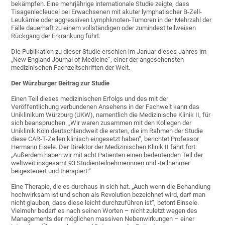
bekämpfen. Eine mehrjährige internationale Studie zeigte, dass
Tisagenlecleucel bei Erwachsenen mit akuter lymphatischer B-Zell-
Leukämie oder aggressiven Lymphknoten-Tumoren in der Mehrzahl der
Fälle dauerhaft zu einem vollständigen oder zumindest teilweisen
Rückgang der Erkrankung führt.
Die Publikation zu dieser Studie erschien im Januar dieses Jahres im
„New England Journal of Medicine“, einer der angesehensten
medizinischen Fachzeitschriften der Welt.
Der Würzburger Beitrag zur Studie
Einen Teil dieses medizinischen Erfolgs und des mit der
Veröffentlichung verbundenen Ansehens in der Fachwelt kann das
Uniklinikum Würzburg (UKW), namentlich die Medizinische Klinik II, für
sich beanspruchen. „Wir waren zusammen mit den Kollegen der
Uniklinik Köln deutschlandweit die ersten, die im Rahmen der Studie
diese CAR-T-Zellen klinisch eingesetzt haben“, berichtet Professor
Hermann Eisele. Der Direktor der Medizinischen Klinik II fährt fort:
„Außerdem haben wir mit acht Patienten einen bedeutenden Teil der
weltweit insgesamt 93 Studienteilnehmerinnen und -teilnehmer
beigesteuert und therapiert.“
Eine Therapie, die es durchaus in sich hat. „Auch wenn die Behandlung
hochwirksam ist und schon als Revolution bezeichnet wird, darf man
nicht glauben, dass diese leicht durchzuführen ist“, betont Einsele.
Vielmehr bedarf es nach seinen Worten – nicht zuletzt wegen des
Managements der möglichen massiven Nebenwirkungen – einer