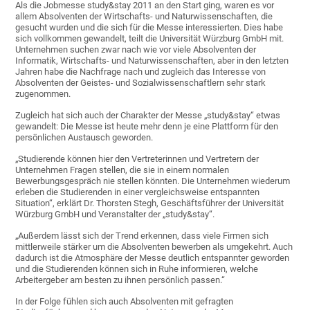
Als die Jobmesse study&stay 2011 an den Start ging, waren es vor
allem Absolventen der Wirtschafts- und Naturwissenschaften, die
gesucht wurden und die sich für die Messe interessierten. Dies habe
sich vollkommen gewandelt, teilt die Universität Würzburg GmbH mit.
Unternehmen suchen zwar nach wie vor viele Absolventen der
Informatik, Wirtschafts- und Naturwissenschaften, aber in den letzten
Jahren habe die Nachfrage nach und zugleich das Interesse von
Absolventen der Geistes- und Sozialwissenschaftlern sehr stark
zugenommen.
Zugleich hat sich auch der Charakter der Messe „study&stay“ etwas
gewandelt: Die Messe ist heute mehr denn je eine Plattform für den
persönlichen Austausch geworden.
„Studierende können hier den Vertreterinnen und Vertretern der
Unternehmen Fragen stellen, die sie in einem normalen
Bewerbungsgespräch nie stellen könnten. Die Unternehmen wiederum
erleben die Studierenden in einer vergleichsweise entspannten
Situation“, erklärt Dr. Thorsten Stegh, Geschäftsführer der Universität
Würzburg GmbH und Veranstalter der „study&stay“.
„Außerdem lässt sich der Trend erkennen, dass viele Firmen sich
mittlerweile stärker um die Absolventen bewerben als umgekehrt. Auch
dadurch ist die Atmosphäre der Messe deutlich entspannter geworden
und die Studierenden können sich in Ruhe informieren, welche
Arbeitergeber am besten zu ihnen persönlich passen.“
In der Folge fühlen sich auch Absolventen mit gefragten