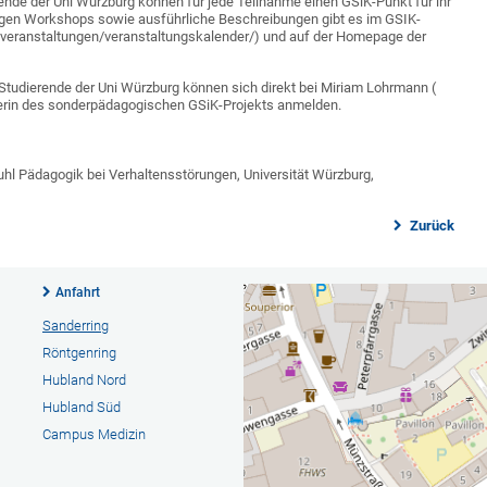
rende der Uni Würzburg können für jede Teilnahme einen GSiK-Punkt für ihr
iligen Workshops sowie ausführliche Beschreibungen gibt es im GSIK-
/veranstaltungen/veranstaltungskalender/
) und auf der
Homepage der
Studierende der Uni Würzburg können sich direkt bei Miriam Lohrmann (
erin des sonderpädagogischen GSiK-Projekts anmelden.
stuhl Pädagogik bei Verhaltensstörungen, Universität Würzburg,
Zurück
Anfahrt
Sanderring
Röntgenring
Hubland Nord
Hubland Süd
Campus Medizin