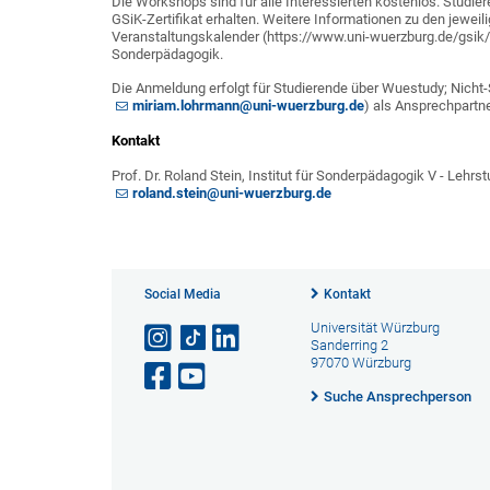
Die Workshops sind für alle Interessierten kostenlos. Studie
GSiK-Zertifikat erhalten. Weitere Informationen zu den jewe
Veranstaltungskalender (https://www.uni-wuerzburg.de/gsik
Sonderpädagogik
.
Die Anmeldung erfolgt für Studierende über Wuestudy; Nicht-
miriam.lohrmann@uni-wuerzburg.de
) als Ansprechpartn
Kontakt
Prof. Dr. Roland Stein, Institut für Sonderpädagogik V - Lehr
roland.stein@uni-wuerzburg.de
Social Media
Kontakt
Universität Würzburg
Sanderring 2
97070 Würzburg
Suche Ansprechperson