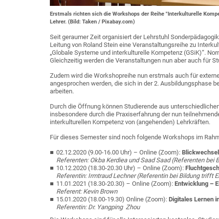
Erstmals richten sich die Workshops der Reihe "Interkulturelle Kom
Lehrer. (Bild: Taken / Pixabay.com)
Seit geraumer Zeit organisiert der Lehrstuhl Sonderpädagogik
Leitung von Roland Stein eine Veranstaltungsreihe zu Interk
„Globale Systeme und interkulturelle Kompetenz (GSiK)“. Norm
Gleichzeitig werden die Veranstaltungen nun aber auch für St
Zudem wird die Workshopreihe nun erstmals auch für externe
angesprochen werden, die sich in der 2. Ausbildungsphase 
arbeiten.
Durch die Öffnung können Studierende aus unterschiedliche
insbesondere durch die Praxiserfahrung der nun teilnehmenden
interkulturellen Kompetenz von (angehenden) Lehrkräften.
Für dieses Semester sind noch folgende Workshops im Rahme
02.12.2020 (9.00-16.00 Uhr) – Online (Zoom):
Blickwechsel:
Referenten: Okba Kerdiea und Saad Saad (Referenten bei Bi
10.12.2020 (18.30-20.30 Uhr) – Online (Zoom):
Fluchtgesch
Referentin: Irmtraud Lechner (Referentin bei Bildung trifft 
11.01.2021 (18.30-20.30) – Online (Zoom):
Entwicklung – E
Referent: Kevin Brown
15.01.2020 (18.00-19.30) Online (Zoom):
Digitales Lernen i
Referentin: Dr. Yangping Zhou