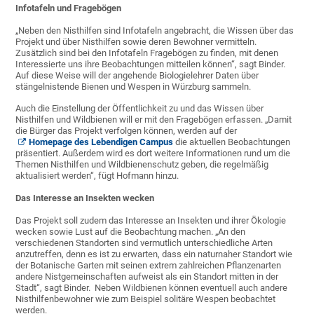
Infotafeln und Fragebögen
„Neben den Nisthilfen sind Infotafeln angebracht, die Wissen über das
Projekt und über Nisthilfen sowie deren Bewohner vermitteln.
Zusätzlich sind bei den Infotafeln Fragebögen zu finden, mit denen
Interessierte uns ihre Beobachtungen mitteilen können“, sagt Binder.
Auf diese Weise will der angehende Biologielehrer Daten über
stängelnistende Bienen und Wespen in Würzburg sammeln.
Auch die Einstellung der Öffentlichkeit zu und das Wissen über
Nisthilfen und Wildbienen will er mit den Fragebögen erfassen. „Damit
die Bürger das Projekt verfolgen können, werden auf der
Homepage des Lebendigen Campus
die aktuellen Beobachtungen
präsentiert. Außerdem wird es dort weitere Informationen rund um die
Themen Nisthilfen und Wildbienenschutz geben, die regelmäßig
aktualisiert werden“, fügt Hofmann hinzu.
Das Interesse an Insekten wecken
Das Projekt soll zudem das Interesse an Insekten und ihrer Ökologie
wecken sowie Lust auf die Beobachtung machen. „An den
verschiedenen Standorten sind vermutlich unterschiedliche Arten
anzutreffen, denn es ist zu erwarten, dass ein naturnaher Standort wie
der Botanische Garten mit seinen extrem zahlreichen Pflanzenarten
andere Nistgemeinschaften aufweist als ein Standort mitten in der
Stadt“, sagt Binder. Neben Wildbienen können eventuell auch andere
Nisthilfenbewohner wie zum Beispiel solitäre Wespen beobachtet
werden.