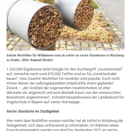
Solche Nisthilfen für Wildbienen sind ab sofort an sechs Standorten in Würzburg
zu finden. (Bild: Raphael Binder)
1.320.000 Ergebnisse listet Google für den Suchbegriff „Insektenhotel“
auf; immerhin noch rund 470.000 Treffer sind es für „Insektenhotel
bauen“. Kein Zweifel: Nisthilfen für Insekten sind populär. Doch nicht
immer dienen die selbstgebastelten Unterkünfte ihrem geplanten
Zweck – „der Großteil der sogenannten Insektenhotels ist eher
dekorativ als artgerecht und wird deshalb kaum von den erwünschten
Bewohnern angenommen“, schreibt beispielsweise der Landesbund für
Vogelschutz in Bayern auf seiner Homepage.
Sechs Standorte im Stadtgebiet
Wer mehr über Nisthilfen wissen möchte, hat ab sofort in Würzburg die
Gelegenheit, sich dazu umfassend zu informieren. Im Rahmen eines
Forschungsprojekts werden von April bis September 2021 an sechs