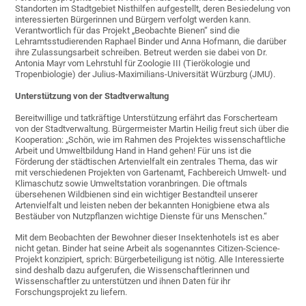
Standorten im Stadtgebiet Nisthilfen aufgestellt, deren Besiedelung von
interessierten Bürgerinnen und Bürgern verfolgt werden kann.
Verantwortlich für das Projekt „Beobachte Bienen“ sind die
Lehramtsstudierenden Raphael Binder und Anna Hofmann, die darüber
ihre Zulassungsarbeit schreiben. Betreut werden sie dabei von Dr.
Antonia Mayr vom Lehrstuhl für Zoologie III (Tierökologie und
Tropenbiologie) der Julius-Maximilians-Universität Würzburg (JMU).
Unterstützung von der Stadtverwaltung
Bereitwillige und tatkräftige Unterstützung erfährt das Forscherteam
von der Stadtverwaltung. Bürgermeister Martin Heilig freut sich über die
Kooperation: „Schön, wie im Rahmen des Projektes wissenschaftliche
Arbeit und Umweltbildung Hand in Hand gehen! Für uns ist die
Förderung der städtischen Artenvielfalt ein zentrales Thema, das wir
mit verschiedenen Projekten von Gartenamt, Fachbereich Umwelt- und
Klimaschutz sowie Umweltstation voranbringen. Die oftmals
übersehenen Wildbienen sind ein wichtiger Bestandteil unserer
Artenvielfalt und leisten neben der bekannten Honigbiene etwa als
Bestäuber von Nutzpflanzen wichtige Dienste für uns Menschen.“
Mit dem Beobachten der Bewohner dieser Insektenhotels ist es aber
nicht getan. Binder hat seine Arbeit als sogenanntes Citizen-Science-
Projekt konzipiert, sprich: Bürgerbeteiligung ist nötig. Alle Interessierte
sind deshalb dazu aufgerufen, die Wissenschaftlerinnen und
Wissenschaftler zu unterstützen und ihnen Daten für ihr
Forschungsprojekt zu liefern.