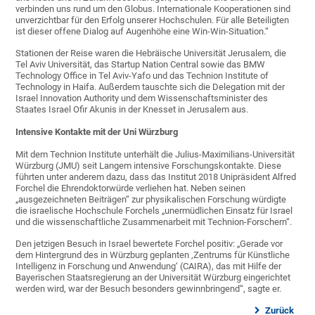
verbinden uns rund um den Globus. Internationale Kooperationen sind
unverzichtbar für den Erfolg unserer Hochschulen. Für alle Beteiligten
ist dieser offene Dialog auf Augenhöhe eine Win-Win-Situation.“
Stationen der Reise waren die Hebräische Universität Jerusalem, die
Tel Aviv Universität, das Startup Nation Central sowie das BMW
Technology Office in Tel Aviv-Yafo und das Technion Institute of
Technology in Haifa. Außerdem tauschte sich die Delegation mit der
Israel Innovation Authority und dem Wissenschaftsminister des
Staates Israel Ofir Akunis in der Knesset in Jerusalem aus.
Intensive Kontakte mit der Uni Würzburg
Mit dem Technion Institute unterhält die Julius-Maximilians-Universität
Würzburg (JMU) seit Langem intensive Forschungskontakte. Diese
führten unter anderem dazu, dass das Institut 2018 Unipräsident Alfred
Forchel die Ehrendoktorwürde verliehen hat. Neben seinen
„ausgezeichneten Beiträgen“ zur physikalischen Forschung würdigte
die israelische Hochschule Forchels „unermüdlichen Einsatz für Israel
und die wissenschaftliche Zusammenarbeit mit Technion-Forschern“.
Den jetzigen Besuch in Israel bewertete Forchel positiv: „Gerade vor
dem Hintergrund des in Würzburg geplanten ‚Zentrums für Künstliche
Intelligenz in Forschung und Anwendung‘ (CAIRA), das mit Hilfe der
Bayerischen Staatsregierung an der Universität Würzburg eingerichtet
werden wird, war der Besuch besonders gewinnbringend“, sagte er.
Zurück