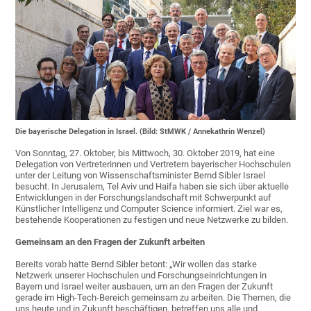
Die bayerische Delegation in Israel. (Bild: StMWK / Annekathrin Wenzel)
Von Sonntag, 27. Oktober, bis Mittwoch, 30. Oktober 2019, hat eine
Delegation von Vertreterinnen und Vertretern bayerischer Hochschulen
unter der Leitung von Wissenschaftsminister Bernd Sibler Israel
besucht. In Jerusalem, Tel Aviv und Haifa haben sie sich über aktuelle
Entwicklungen in der Forschungslandschaft mit Schwerpunkt auf
Künstlicher Intelligenz und Computer Science informiert. Ziel war es,
bestehende Kooperationen zu festigen und neue Netzwerke zu bilden.
Gemeinsam an den Fragen der Zukunft arbeiten
Bereits vorab hatte Bernd Sibler betont: „Wir wollen das starke
Netzwerk unserer Hochschulen und Forschungseinrichtungen in
Bayern und Israel weiter ausbauen, um an den Fragen der Zukunft
gerade im High-Tech-Bereich gemeinsam zu arbeiten. Die Themen, die
uns heute und in Zukunft beschäftigen, betreffen uns alle und